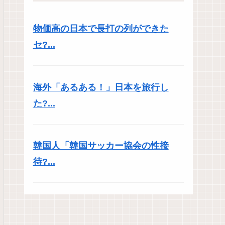
物価高の日本で長打の列ができた
セ?...
海外「あるある！」日本を旅行し
た?...
韓国人「韓国サッカー協会の性接
待?...