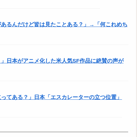
があるんだけど皆は見たことある？」→「何これめち
」日本がアニメ化した米人気SF作品に絶賛の声が
立ってある？」日本「エスカレーターの立つ位置」