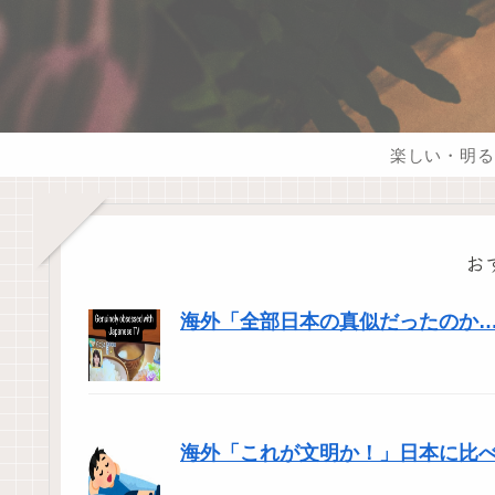
楽しい・明る
お
海外「全部日本の真似だったのか…」
海外「これが文明か！」日本に比