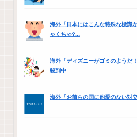
海外「日本にはこんな特殊な標識
ゃくちゃ?...
海外「ディズニーがゴミのようだ！
殺到中
海外「お前らの国に他愛のない対