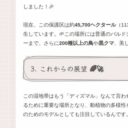
しました！🎉
現在、この保護区は約
45,700ヘクタール
（1
生しています。🌱この場所には普通のバル
ーまで、さらに
200種以上の鳥
や
黒クマ
、美
3. これからの展望 🌈🚀
この湿地帯はもう「ディズマル」なんて言わせ
るために重要な場所となり、動植物の多様性
のためのモデルとしても注目しているんです