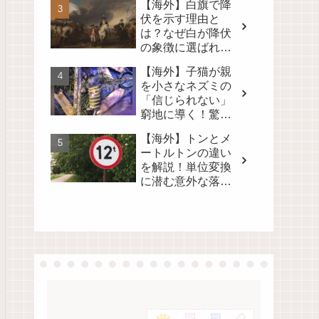
【海外】白旗で降
る！
伏を示す理由と
は？なぜ白が降伏
の象徴に選ばれた
のかを徹底解説！
【海外】子猫が親
を小さなネズミの
「信じられない」
窮地に導く！驚き
の真相とは？
【海外】トンとメ
ートルトンの違い
を解説！単位変換
に潜む意外な落と
し穴とは？