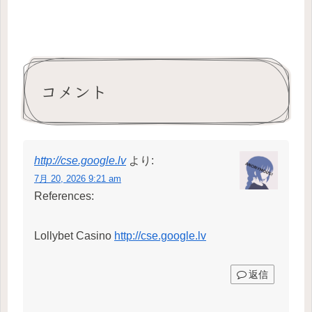
コメント
http://cse.google.lv
より:
7月 20, 2026 9:21 am
References:
Lollybet Casino
http://cse.google.lv
返信