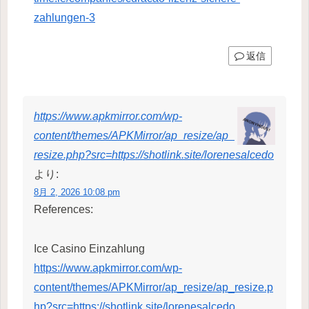
zahlungen-3
返信
https://www.apkmirror.com/wp-
content/themes/APKMirror/ap_resize/ap_
resize.php?src=https://shotlink.site/lorenesalcedo
より:
8月 2, 2026 10:08 pm
References:
Ice Casino Einzahlung
https://www.apkmirror.com/wp-
content/themes/APKMirror/ap_resize/ap_resize.p
hp?src=https://shotlink.site/lorenesalcedo