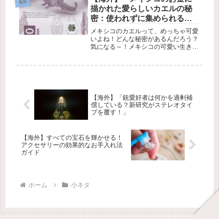
海外
可愛いハムスターを思い浮かべるよ
描かれた愛らしいカエルの秘
ね...
密：使われずに集められる理
由とは？」
メキシコのカエルって、めっちゃ可愛
いよね！どんな秘密があるんだろう？
気になる～！メキシコの可愛い生き
物、アホロートルについて🐸💖1. アホ
ロートルって何？みんな、アホロート
ルって聞いたことある？これ、メキシ
コにしかいない特別なサンショウウ
オ...
【海外】「銃愛好者は何かを過剰補
償している？新研究がステレオタイ
プを覆す！」
【海外】すべての宝石を輝かせる！
アクセサリーの効果的なお手入れ法
ガイド
ホーム
小ネタ