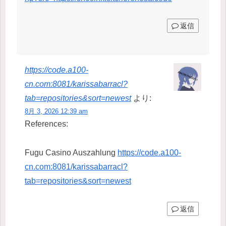
返信
https://code.a100-
cn.com:8081/karissabarracl?
tab=repositories&sort=newest
より:
8月 3, 2026 12:39 am
References:
Fugu Casino Auszahlung
https://code.a100-
cn.com:8081/karissabarracl?
tab=repositories&sort=newest
返信