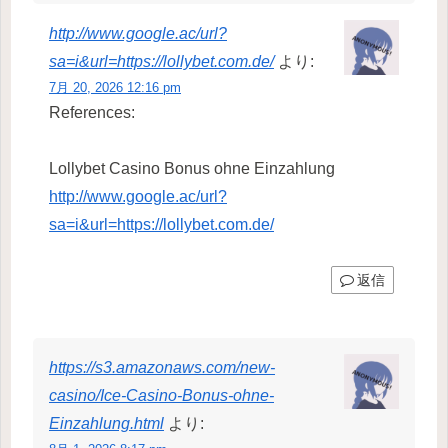
http://www.google.ac/url?
sa=i&url=https://lollybet.com.de/
より:
7月 20, 2026 12:16 pm
References:
Lollybet Casino Bonus ohne Einzahlung
http://www.google.ac/url?
sa=i&url=https://lollybet.com.de/
返信
https://s3.amazonaws.com/new-
casino/Ice-Casino-Bonus-ohne-
Einzahlung.html
より: