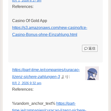
8月 1, 2026 8:17 pm
References:
Casino Of Gold App
https://s3.amazonaws.com/new-casino/Ice-
Casino-Bonus-ohne-Einzahlung.html
返信
https://part-time.ie/companies/curacao-
lizenz-sichere-zahlungen-3
より:
8月 2, 2026 9:32 pm
References:
%random_anchor_text%
https://part-
time.ie/companies/curacao-lizenz-sichere-