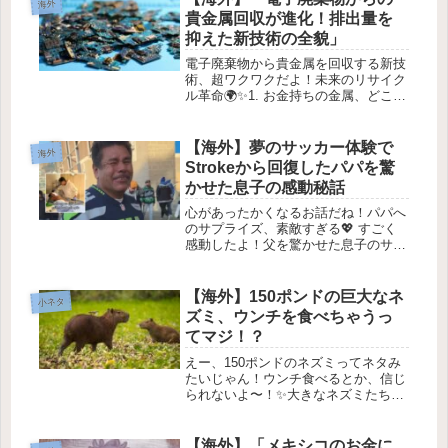
海外
ね。そんな中で話題になっている...
貴金属回収が進化！排出量を
抑えた新技術の全貌」
電子廃棄物から貴金属を回収する新技
術、超ワクワクだよ！未来のリサイク
ル革命🌍✨1. お金持ちの金属、どこに
あるの？💰最近のニュースでよく聞く
「重要な鉱物」や「レアアース」っ
て、実は私たちの身の回りにたくさん
【海外】夢のサッカー体験で
海外
あるんだよ！例えば、銅やリチウ
Strokeから回復したパパを驚
ム、...
かせた息子の感動秘話
心があったかくなるお話だね！パパへ
のサプライズ、素敵すぎる💖 すごく
感動したよ！父を驚かせた息子のサプ
ライズ：夢のフットボール体験⚽✨1.
家族思いの父とその息子の物語イrvιν
ガルシアは、自分の父がどれだけ家族
【海外】150ポンドの巨大なネ
小ネタ
を大切にしてきたかを知ってい...
ズミ、ウンチを食べちゃうっ
てマジ！？
えー、150ポンドのネズミってネタみ
たいじゃん！ウンチ食べるとか、信じ
られないよ〜！✨大きなネズミたちの
世界！🐹ネズミって聞くと、地下室を
走り回っている小さなマウスや、小学
校のクラスペットとして飼われていた
【海外】「メキシコのお金に