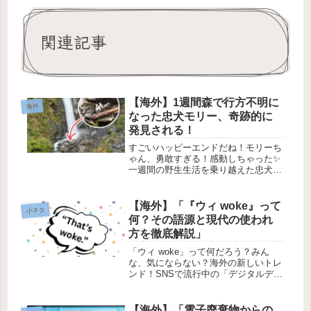
関連記事
【海外】1週間森で行方不明に
海外
なった忠犬モリー、奇跡的に
発見される！
すごいハッピーエンドだね！モリーち
ゃん、勇敢すぎる！感動しちゃった✨
一週間の野生生活を乗り越えた忠犬モ
リー、奇跡の再会！🐶✨2026年4月2日
ニュージーランドの美しい自然の中
で、大冒険をしていたハイカーのジェ
【海外】「『ウィ woke』って
小ネタ
シカさんと彼女の愛犬モリー。ある...
何？その語源と現代の使われ
方を徹底解説」
「ウィ woke」って何だろう？みん
な、気にならない？海外の新しいトレ
ンド！SNSで流行中の「デジタルデト
ックス」1. デジタルデトックスって
何？📱❌最近、SNSやスマホに夢中に
なりすぎている人たちが増えてるよ
【海外】「電子廃棄物からの