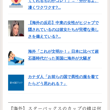
てくれるものがコレ！」→「分かるよ、
凄くワクワクす?...
【海外の反応】中東の女性がヒジャブで
隠されているのは彼女たちが完璧な美し
さを備えている?...
海外「これが文明か！」日本に比べて超
石器時代だった英国に海外が大騒ぎ
カナダ人「お前らの国で異性の服を着て
たらどう思われる？」
【海外】スターバックスのカップの線は何