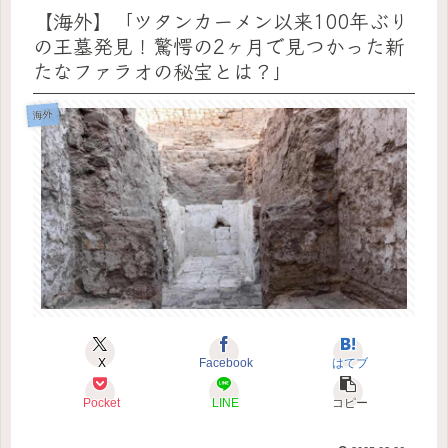
【海外】「ツタンカーメン以来100年ぶり
の王墓発見！驚愕の2ヶ月で見つかった新
たなファラオの秘宝とは？」
海外
X
Facebook
はてブ
Pocket
LINE
コピー