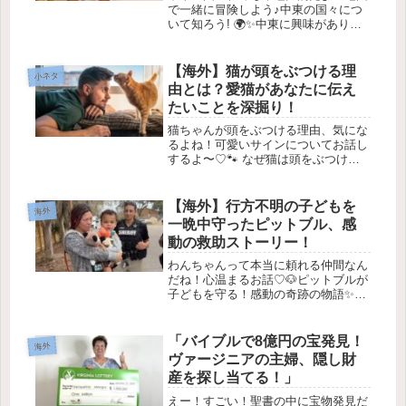
で一緒に冒険しよう♪中東の国々につ
いて知ろう! 🌍✨中東に興味がありま
すか? ここでは、中東がどのように構
成されているのか、どの国が含まれて
いるのか、そしてその地域の歴史や文
【海外】猫が頭をぶつける理
小ネタ
化についてお話しします。ぜひ一緒...
由とは？愛猫があなたに伝え
たいことを深掘り！
猫ちゃんが頭をぶつける理由、気にな
るよね！可愛いサインについてお話し
するよ〜♡🐾 なぜ猫は頭をぶつけて
くるの？その理由とは？猫を飼ってい
ると、ふわふわの愛猫があなたのもと
へやって来て、頭をゴツンとぶつけて
【海外】行方不明の子どもを
海外
くる瞬間に出会うことがありますよ
一晩中守ったピットブル、感
ね。...
動の救助ストーリー！
わんちゃんって本当に頼れる仲間なん
だね！心温まるお話♡🐶ピットブルが
子どもを守る！感動の奇跡の物語✨1.
事件の始まり🔍ある朝、フロリダ州タ
ンパの家族は、信じられない事態に直
面しました😱。2歳のジェイレンくん
「バイブルで8億円の宝発見！
海外
が、前の晩にベッドに入れた後、目...
ヴァージニアの主婦、隠し財
産を探し当てる！」
えー！すごい！聖書の中に宝物発見だ