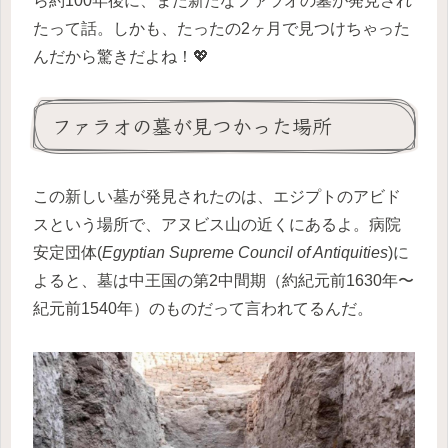
ら約100年後に、また新たなファラオの墓が発見され
たって話。しかも、たったの2ヶ月で見つけちゃった
んだから驚きだよね！💖
ファラオの墓が見つかった場所
この新しい墓が発見されたのは、エジプトのアビド
スという場所で、アヌビス山の近くにあるよ。病院
安定団体(
Egyptian Supreme Council of Antiquities
)に
よると、墓は中王国の第2中間期（約紀元前1630年〜
紀元前1540年）のものだって言われてるんだ。