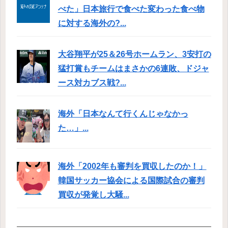
べた」日本旅行で食べた変わった食べ物
に対する海外の?...
大谷翔平が25＆26号ホームラン、3安打の
猛打賞もチームはまさかの6連敗、ドジャ
ース対カブス戦?...
海外「日本なんて行くんじゃなかっ
た…」...
海外「2002年も審判を買収したのか！」
韓国サッカー協会による国際試合の審判
買収が発覚し大騒...