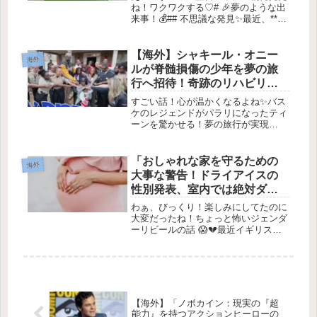
ね！ワクワクする♡# 🎉夢のような出
来事！💰## 不思議な発見✨最近、**バ
ージニア州**のある女性が、まるで映
画のような出来事を体験しました！彼
女の名前は**ジャクリーン・マンガス
【海外】シャキール・オニー
海外
**さん。たった一枚の*...
ルが脊髄損傷の少年を夢の旅
行へ招待！奇跡のリハビリ体
験とは？
すごい話！心が温かくなるよね✨バス
ケのレジェンドがパラリになったティ
ーンを驚かせる！夢の旅行が実現
✨2026年3月6日アメリカのジョージア
州マクドナフに住む18歳のブランダ
ン・シモンズが、ある日玄関のドアを
「おしゃれな家を守るための
海外
開けると、【人生を変える瞬間】が
大事な警告！ドライアイスの
待...
性別発表、室内では絶対ダメ
だぞ！」
わぁ、びっくり！楽しみにしてたのに
大変だったね！ちょっと怖いジェンダ
ーリビールの話 😱💔最近イギリス
で、めっちゃ緊張感のあるジェンダー
リビールが起こったの。想像してみ
て！🎉 新しい命が生まれる瞬間をみ
んなで祝う、とっても素敵なイベント
なのに...
【海外】「ノボカイン：現実の『超
能力』を持つアクションヒーローの