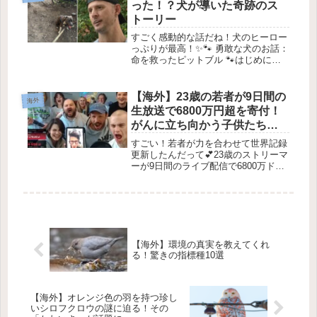
った！？犬が導いた奇跡のス
トーリー
すごく感動的な話だね！犬のヒーロー
っぷりが最高！✨🐾 勇敢な犬のお話：
命を救ったピットブル 🐾はじめに
2025年8月8日、普通の夕方が命を救
う物語に変わりました。これは、一匹
の決意に満ちた犬の活躍に関するスト
【海外】23歳の若者が9日間の
海外
ーリーです。このエピソードは、友...
生放送で6800万円超を寄付！
がんに立ち向かう子供たちへ
の支援の感動秘話
すごい！若者が力を合わせて世界記録
更新したんだって💕23歳のストリーマ
ーが9日間のライブ配信で6800万ドル
を募金！💖2026年4月28日ポーランド
で始まった簡単な募金活動が、希望に
満ちた全国的な運動へと発展しまし
た。**23歳のストリーマ...
【海外】環境の真実を教えてくれ
る！驚きの指標種10選
【海外】オレンジ色の羽を持つ珍し
いシロフクロウの謎に迫る！その