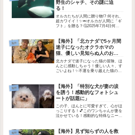
野生のシャチ、その謎に迫
る！
オルカたちが人間に贈り物!? 何それ、
超カワイイ！✨🦈オルカが人間に「ギ
フト」を贈る？🤔2025年7月4日何世
紀も前から、人間は自然の中で他の生
き物を助ける存在だと思われてきたよ
ね。🐤🐱✨でも、最近の研究では、**
【海外】「北カナダで5ヶ月間
海外
オルカ（シャチ）が人間にギ...
迷子になったオクラホマの
猫、優しい見知らぬ人のおか
げで帰宅！その感動ストーリ
北カナダで迷子になった猫の冒険、ほ
ーとは？」
んとに感動しちゃう！優しい人々、す
ごいよね！✨不運を乗り越えた猫の物
語 🐾1. 猫の名前はシャドウ 🌈アメリ
カ・オクラホマ州のジェレミー・バー
トンさんの家族には、黒猫のシャドウ
【海外】「特別な犬が妻の涙
海外
がいます。でも、彼の名前がちょ...
を誘う！感動的なフォトシュ
ートが話題に」
この子、ほんとに可愛すぎて、心がほ
っこりする！💕このワンちゃんが妻を
泣かせている！感動的な特殊なニーズ
の犬がバイラルに🌟2025年3月17日 み
んな、最近ネットで大注目を浴びてい
るとってもキュートなワンちゃんを紹
【海外】見ず知らずの人を救
海外
介するね！✨🐶ルフィについて...