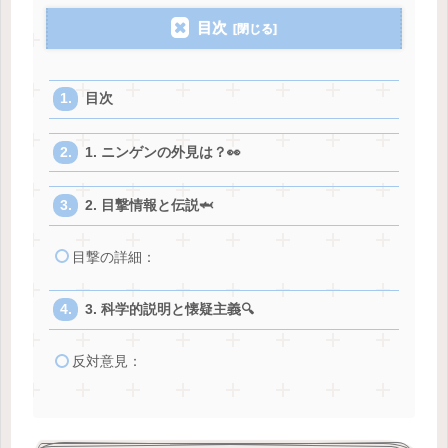
目次
目次
1. ニンゲンの外見は？👀
2. 目撃情報と伝説🦈
目撃の詳細：
3. 科学的説明と懐疑主義🔍
反対意見：