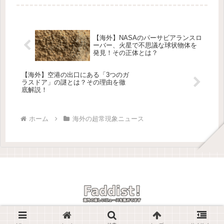
議な出来事✨🛻 どうしてこんな状態
に…？ 画像提供: Ille et Vilaine
Gendarmer...
【海外】NASAのパーサビアランスロ
ーバー、火星で不思議な球状物体を
発見！その正体とは？
【海外】空港の出口にある「3つのガ
ラスドア」の謎とは？その理由を徹
底解説！
ホーム
海外の超常現象ニュース
© 2025 Faddist! -海外の楽しいニュースを紹介しています-.