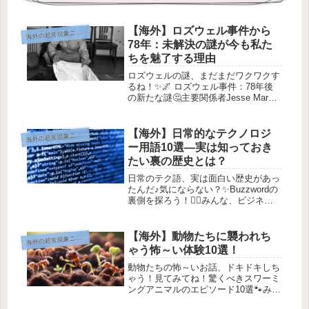
【海外】ロズウェル事件から
海
外の超常現象ニュース
78年：未解決の謎が今も私た
ちを魅了する理由
ロズウェルの謎、まだまだワクワクす
るね！✨🌌 ロズウェル事件：78年後
の新たな謎🤔主要関係者Jesse Marcel
がロズウェルの残骸と一緒にいるとこ
ろ。 出典: CC BY-SA 4.0 / テキサス
大学78年前のあの日、ニューメキシコ
【海外】日常的なテクノロジ
海
外の超常現象ニュース
州...
ー用語10選—実は知っておき
たい裏の歴史とは？
日常のテク語、実は面白い歴史があっ
たんだ♪気にならない？✨Buzzwordの
裏側を探ろう！🕵️‍♀️みんな、ビジネス
やマーケティングの会議に参加した
り、SNSで企業の投稿を見たりする
と、よく耳にする言葉があるよね。
【海外】動物たちに襲われち
海
外の超常現象ニュース
「パイボットした」「ディス...
ゃう怖～い体験10選！
動物たちの怖～いお話、ドキドキしち
ゃう！見てみてね！驚くべきスワーミ
ングアニマルのエピソード10選🐾みん
な、こんにちは！今日は、自然界の中