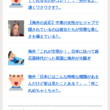
てくれるものがコレ！」→「分かるよ、
凄くワクワクす?...
【海外の反応】中東の女性がヒジャブで
隠されているのは彼女たちが完璧な美し
さを備えている?...
海外「これが文明か！」日本に比べて超
石器時代だった英国に海外が大騒ぎ
海外「日本にはこんな特殊な標識がある
んだけど皆は見たことある？」→「何こ
れめちゃくちゃ?...