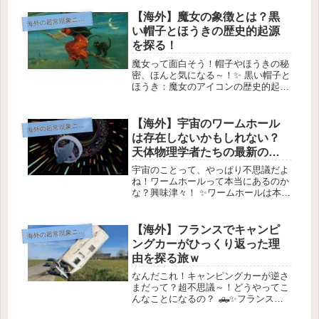
でも特に驚くべき、そしてちょっと怖
い「スワーミングアニマル」について
【海外】魔女の象徴とは？黒
海
外の超常現象ニュース
お話しするよ✨ これ、動物たちが集...
い帽子とほうきの歴史的起源
を探る！
魔女って面白そう！帽子やほうきの秘
密、ほんと気になる～！✨ 黒い帽子と
ほうき：魔女のアイコンの歴史的起源
🧙‍♀️ 苦しみの甘美... 画像クレジット:
Missouri History Museum / Raphael
Tuck and S...
【海外】宇宙のワームホール
海
外の超常現象ニュース
は存在しないかもしれない？
天体物理学者たちの最新の主
張とは
宇宙のことって、やっぱり不思議だよ
ね！ワームホールって本当にあるのか
な？興味津々！ ✨ワームホールは本当
に存在しないかもしれない！🌌 ワー
ムホールを通って遠くの宇宙に行け
る？ 画像提供: NASA ワームホールは
【海外】フランスでキャンピ
海
外の超常現象ニュース
SF作品の定番だけど、実際に...
ングカーがひっくり返った理
由を探る旅ｗ
なんだこれ！キャンピングカーが逆さ
まだって？超不思議～！どうやってこ
んなことになるの？ 🛻✨フランスで
キャンピングカーが逆さまに！？不思