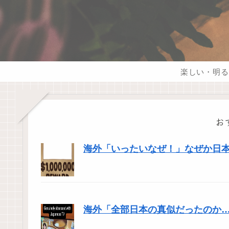
楽しい・明る
お
海外「いったいなぜ！」なぜか日
海外「全部日本の真似だったのか…」