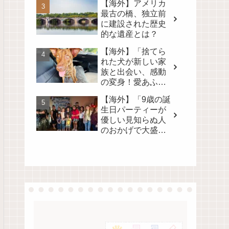
【海外】アメリカ
最古の橋、独立前
に建設された歴史
的な遺産とは？
【海外】「捨てら
れた犬が新しい家
族と出会い、感動
の変身！愛あふれ
る旅路を見逃さな
【海外】「9歳の誕
いで💖」
生日パーティーが
優しい見知らぬ人
のおかげで大盛況
に！心温まるサプ
ライズの裏側」