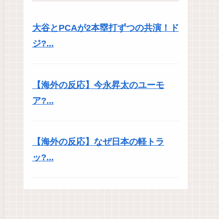
大谷とPCAが2本塁打ずつの共演！ド
ジ?...
【海外の反応】今永昇太のユーモ
ア?...
【海外の反応】なぜ日本の軽トラ
ッ?...