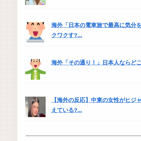
海外「日本の電車旅で最高に気分
クワクす?...
海外「その通り！」日本人ならど
【海外の反応】中東の女性がヒジ
えている?...