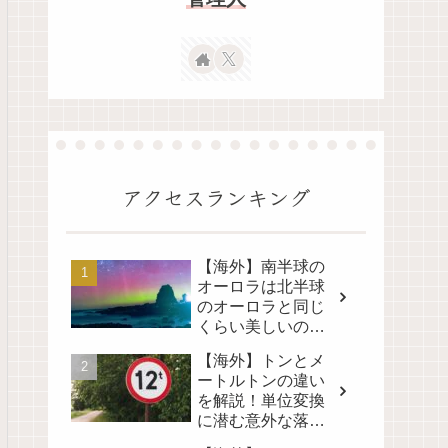
アクセスランキング
【海外】南半球の
オーロラは北半球
のオーロラと同じ
くらい美しいの
か？その真実に迫
【海外】トンとメ
る！
ートルトンの違い
を解説！単位変換
に潜む意外な落と
し穴とは？