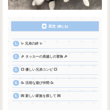
目次
✨ 兄弟の絆 ✨
🎉 タッカーの肩越しの冒険 🎉
💥 優しい兄弟コンビ 💥
🥳 活発な遊び仲間 🥳
💌 新しい家族を探して 💌