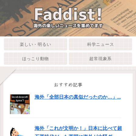
楽しい・明るい
科学ニュース
ほっこり動物
超常現象系
おすすめ記事
海外「全部日本の真似だったのか…」...
海外「これが文明か！」日本に比べて超