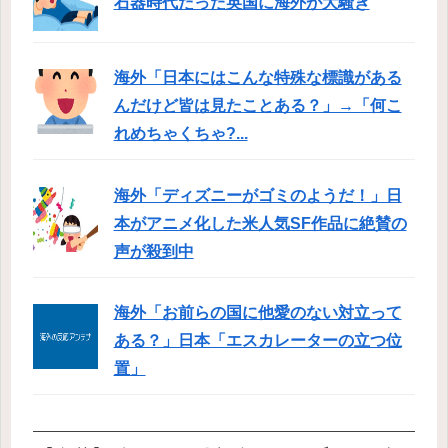
石器時代だった英国に海外が大騒ぎ
海外「日本にはこんな特殊な標識がある
んだけど皆は見たことある？」→「何こ
れめちゃくちゃ?...
海外「ディズニーがゴミのようだ！」日
本がアニメ化した米人気SF作品に絶賛の
声が殺到中
海外「お前らの国に他愛のない対立って
ある？」日本「エスカレーターの立つ位
置」