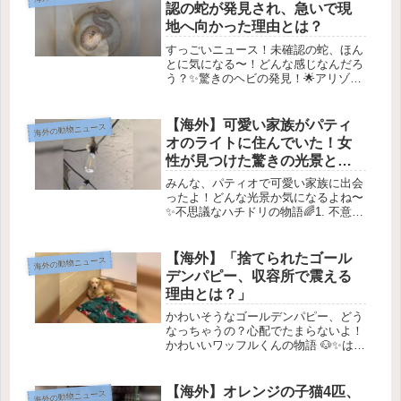
認の蛇が発見され、急いで現
地へ向かった理由とは？
すっごいニュース！未確認の蛇、ほん
とに気になる〜！どんな感じなんだろ
う？✨驚きのヘビの発見！🌟アリゾナ
州での素晴らしい出会いアリゾナ州に
あるヘビの専門家たちが集まる
「Rattlesnake Solutions」。彼らの日
【海外】可愛い家族がパティ
海外の動物ニュース
常は、たくさんのヘビ...
オのライトに住んでいた！女
性が見つけた驚きの光景と
は？
みんな、パティオで可愛い家族に出会
ったよ！どんな光景か気になるよね〜
✨不思議なハチドリの物語🌈1. 不意の
訪問者🐦先月、Redditユーザーの
GinnySleazyさんは、彼女のパティオ
に小さなハチドリがふっと止まってい
【海外】「捨てられたゴール
海外の動物ニュース
るのを見つけました。...
デンパピー、収容所で震える
理由とは？」
かわいそうなゴールデンパピー、どう
なっちゃうの？心配でたまらないよ！
かわいいワッフルくんの物語 🐶✨はじ
まりのストーリー2週間ほど前、アメ
リカのワシントン州にある Benton-
Franklin Humane Society という動物
【海外】オレンジの子猫4匹、
海外の動物ニュース