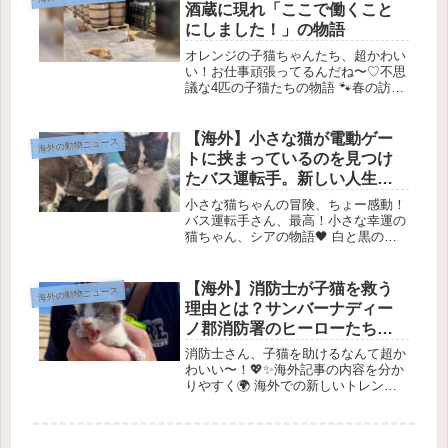
保護...
酒蔵に現れ「ここで働くこと
にしました！」の物語
オレンジの子猫ちゃんたち、超かわい
い！お仕事頑張ってるんだね〜♡不思
議な4匹の子猫たちの物語 🐾春の訪れ
と出会い 🌸2017年の春、アメリカの
ケンタッキー州にあるJeptha Creed
Distilleryで、突然4匹の小さな子猫が
【海外】小さな猫が電動ゲー
海外の動物ニュース
現れた...
トに挟まっているのを見つけ
たバス運転手。新しい人生を
スタートさせる手助けをした
小さな猫ちゃんの冒険、ちょー感動！
感動の物語
バス運転手さん、最高！小さな幸運の
猫ちゃん、シアの物語🖤 白と黒の小
さな子猫、シアがユニバーサルスタジ
オのゲートに挟まっていたのが見つか
りました。彼女は優しいバスの運転手
【海外】消防士が子猫を救う
海外の動物ニュース
に助けられ、どんな困難にも負けない
理由とは？サンバーナディー
強...
ノ郡消防署のヒーローたちの
感動の一日をお届け！
消防士さん、子猫を助けるなんて超か
わいい〜！💖✨海外記事の内容を分か
りやすく🌍 海外での新しいトレン
ド！最近、海外では新しいライフスタ
イルが注目されています。特に、サス
テナビリティや環境に優しい選択肢が