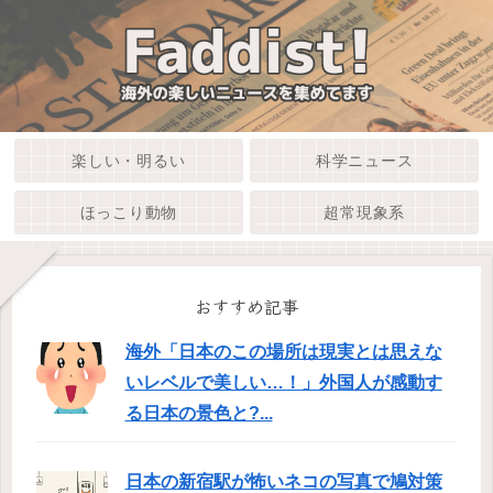
楽しい・明るい
科学ニュース
ほっこり動物
超常現象系
おすすめ記事
海外「日本のこの場所は現実とは思えな
いレベルで美しい…！」外国人が感動す
る日本の景色と?...
日本の新宿駅が怖いネコの写真で鳩対策