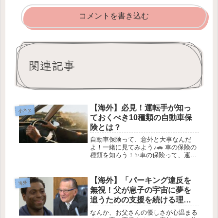
コメントを書き込む
関連記事
【海外】必見！運転手が知っ
小ネタ
ておくべき10種類の自動車保
険とは？
自動車保険って、意外と大事なんだ
よ！一緒に見てみよう♪🚗 車の保険の
種類を知ろう！✨車の保険って、運転
するうえで本当に大事だよね。事故が
起こった時や、大切な車を守るために
は、まず保険の種類を知っておくこと
【海外】「パーキング違反を
海外
がポイントなんだ！ここからいくつか
無視！父が息子の宇宙に夢を
の...
追うための支援を続ける理
由」
なんか、お父さんの優しさが心温まる