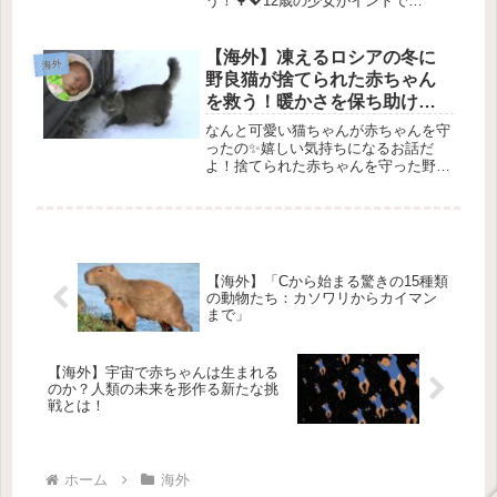
う！🌳💖12歳の少女がインドで
150,000本の木を植樹！🌳はじめにイ
ンドの12歳の女の子、プラシッディ・
シンが注目されています！彼女は
【海外】凍えるロシアの冬に
海外
150,000本もの木を植え、環...
野良猫が捨てられた赤ちゃん
を救う！暖かさを保ち助けを
待つ感動のストーリー
なんと可愛い猫ちゃんが赤ちゃんを守
ったの✨嬉しい気持ちになるお話だ
よ！捨てられた赤ちゃんを守った野良
猫の感動の物語🐾2026年3月10日 ロシ
アの静かなアパートで、驚くべきこと
が起こりました。なんと、**野良猫**
が捨てられた赤ちゃんの命を...
【海外】「Cから始まる驚きの15種類
の動物たち：カソワリからカイマン
まで」
【海外】宇宙で赤ちゃんは生まれる
のか？人類の未来を形作る新たな挑
戦とは！
ホーム
海外