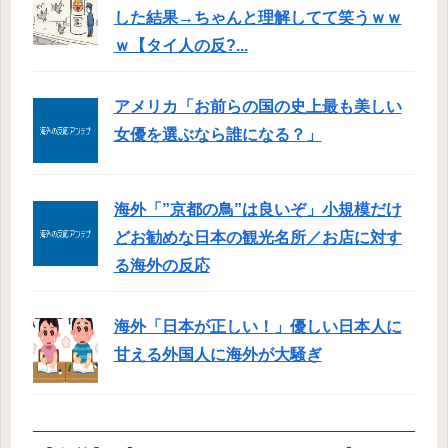
した結果→ちゃんと理解してて笑うｗｗ
ｗ【タイ人の反?...
アメリカ「お前らの国の史上最も美しい
女優を選ぶなら誰になる？」
海外「”京都の鳥”は良いぞ」小規模だけ
どお勧めな日本の観光名所／お店に対す
る海外の反応
海外「日本が正しい！」優しい日本人に
甘える外国人に海外が大騒ぎ