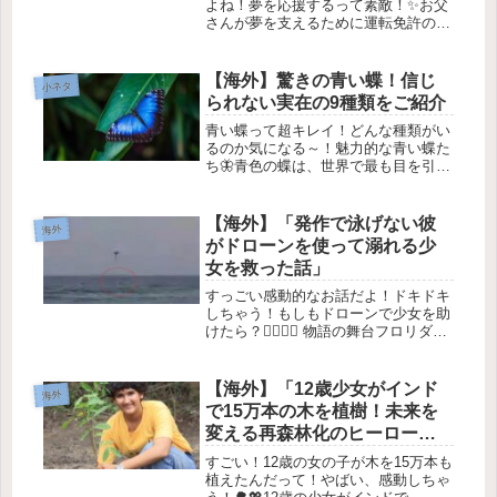
よね！夢を応援するって素敵！✨お父
さんが夢を支えるために運転免許の罰
金を免除された話🚀2025年6月27日あ
る日、フランク・カプリオ裁判官の法
廷にお父さんが現れました。彼は、未
【海外】驚きの青い蝶！信じ
小ネタ
払いの駐車違反切符を持っていた...
られない実在の9種類をご紹介
青い蝶って超キレイ！どんな種類がい
るのか気になる～！魅力的な青い蝶た
ち🦋青色の蝶は、世界で最も目を引く
昆虫の1つです。その美しい色合いや
独特の形は、草原や海岸、さらには保
護活動においても存在感を放っていま
【海外】「発作で泳げない彼
海外
す。今回は、出会ったり夢見たりする
がドローンを使って溺れる少
か...
女を救った話」
すっごい感動的なお話だよ！ドキドキ
しちゃう！もしもドローンで少女を助
けたら？🏄‍♀️✨📍 物語の舞台フロリダ州
ペンサコーラでの実話です！ある日、
サメ釣りをしていたアンドリュー・ス
ミスさんが出会った、驚くべき救助劇
【海外】「12歳少女がインド
海外
の話を紹介します。🌊 息を呑...
で15万本の木を植樹！未来を
変える再森林化のヒーロー
に」
すごい！12歳の女の子が木を15万本も
植えたんだって！やばい、感動しちゃ