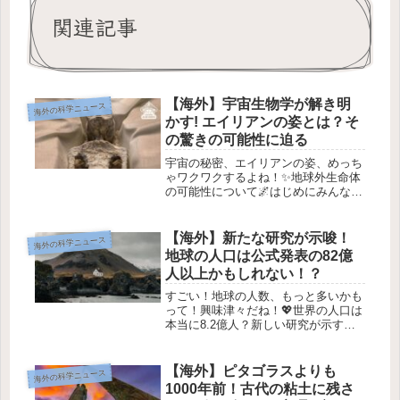
関連記事
【海外】宇宙生物学が解き明
海外の科学ニュース
かす! エイリアンの姿とは？そ
の驚きの可能性に迫る
宇宙の秘密、エイリアンの姿、めっち
ゃワクワクするよね！✨地球外生命体
の可能性について🌌はじめにみんな、
宇宙に生命がいるって考えたことある
よね？✨今回は、私たちが知っている
地球以外の生命体についてのお話をす
【海外】新たな研究が示唆！
海外の科学ニュース
るよ！地球のデータだけで、宇宙にど
地球の人口は公式発表の82億
ん...
人以上かもしれない！？
すごい！地球の人数、もっと多いかも
って！興味津々だね！💖世界の人口は
本当に8.2億人？新しい研究が示す衝
撃の事実🌍✨1. 人口の新しい推計への
疑問 🤔現在、世界の人口は約82億人
とされていますが、本当にそうなので
【海外】ピタゴラスよりも
海外の科学ニュース
しょうか？最近の研究では、政...
1000年前！古代の粘土に残さ