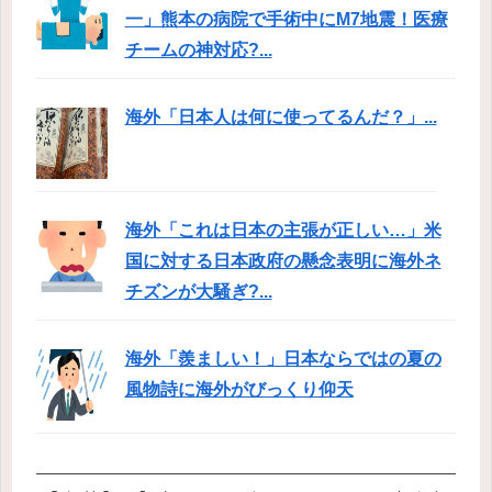
一」熊本の病院で手術中にM7地震！医療
チームの神対応?...
海外「日本人は何に使ってるんだ？」...
海外「これは日本の主張が正しい…」米
国に対する日本政府の懸念表明に海外ネ
チズンが大騒ぎ?...
海外「羨ましい！」日本ならではの夏の
風物詩に海外がびっくり仰天