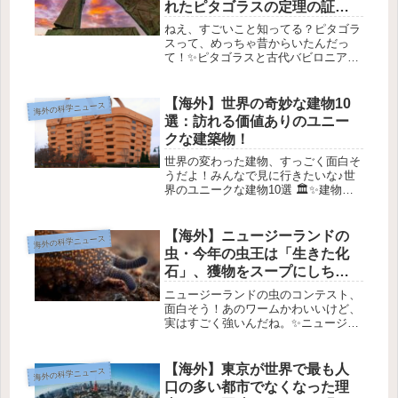
れたピタゴラスの定理の証拠
とは？
ねえ、すごいこと知ってる？ピタゴラ
スって、めっちゃ昔からいたんだっ
て！✨ピタゴラスと古代バビロニアの
数学💫はじめに✨こんにちは！今日は
「ピタゴラス」についてのお話をする
よ。彼は三角形や数学の法則で有名だ
【海外】世界の奇妙な建物10
海外の科学ニュース
けど、実は彼が名づけられた「ピタゴ
選：訪れる価値ありのユニー
ラス...
クな建築物！
世界の変わった建物、すっごく面白そ
うだよ！みんなで見に行きたいな♪世
界のユニークな建物10選 🏛️✨建物を
デザインしたり建設したりするのはめ
っちゃ難しいんだよね。だから、建築
家たちはその仕事に就くために、何年
【海外】ニュージーランドの
海外の科学ニュース
も勉強するの。💪 でも中には、常...
虫・今年の虫王は「生きた化
石」、獲物をスープにしちゃ
うってよ！
ニュージーランドの虫のコンテスト、
面白そう！あのワームかわいいけど、
実はすごく強いんだね。✨ニュージー
ランドのユニークな「虫の王様」👑ニ
ュージーランドって、かわいい動物や
自然がたくさんある国だよね。最近、
【海外】東京が世界で最も人
海外の科学ニュース
ここでは毎年行われる面白いコンテス
口の多い都市でなくなった理
ト...