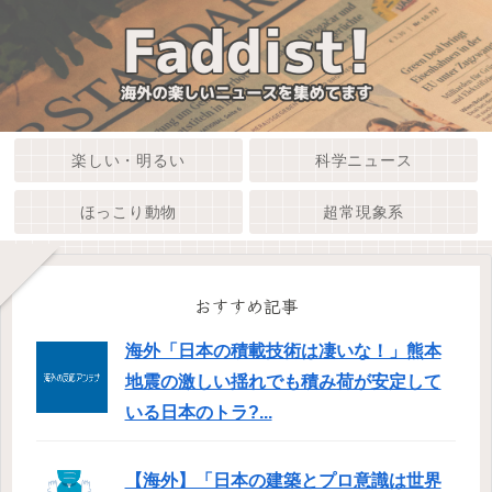
楽しい・明るい
科学ニュース
ほっこり動物
超常現象系
おすすめ記事
海外「日本の積載技術は凄いな！」熊本
地震の激しい揺れでも積み荷が安定して
いる日本のトラ?...
【海外】「日本の建築とプロ意識は世界