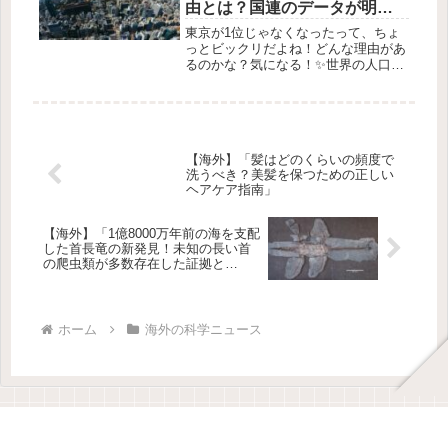
由とは？国連のデータが明か
す驚きの真実
東京が1位じゃなくなったって、ちょ
っとビックリだよね！どんな理由があ
るのかな？気になる！✨世界の人口ラ
ンキングが変わった！東京が3位に…
最近、せっかく東京が世界の「最も人
口が多い都市」として君臨していたの
に、インドネシアの首都ジャカルタが
ト...
【海外】「髪はどのくらいの頻度で
洗うべき？美髪を保つための正しい
ヘアケア指南」
【海外】「1億8000万年前の海を支配
した首長竜の新発見！未知の長い首
の爬虫類が多数存在した証拠と
は？」
ホーム
海外の科学ニュース