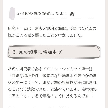
574回の嵐を記録したよ！ ⛈️
研究チームは、過去5700年の間に、合計で574回の
嵐がこの地域を襲ったことを特定しました。
3. 嵐の頻度は増加中 ⚡
著名な研究者であるドミニク・シュミット博士は、
「特別な環境条件―酸素のない底層水や幾つかの層
状の水―によって、細かい海の堆積物が主に乱され
ることなく沈殿できた」と述べています。堆積物の
コアの中は、まるで年輪のように見えるんです！