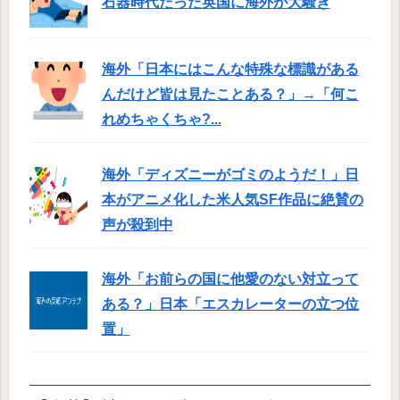
石器時代だった英国に海外が大騒ぎ
海外「日本にはこんな特殊な標識がある
んだけど皆は見たことある？」→「何こ
れめちゃくちゃ?...
海外「ディズニーがゴミのようだ！」日
本がアニメ化した米人気SF作品に絶賛の
声が殺到中
海外「お前らの国に他愛のない対立って
ある？」日本「エスカレーターの立つ位
置」