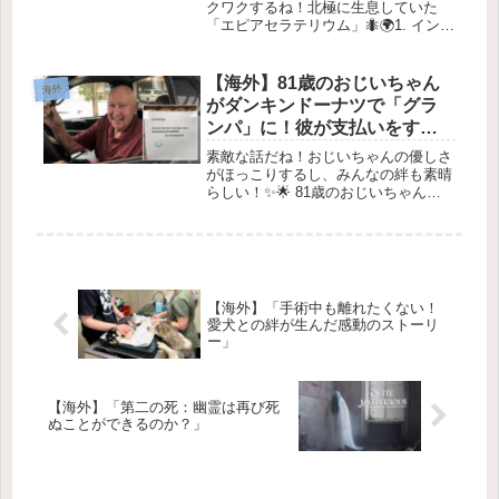
クワクするね！北極に生息していた
「エピアセラテリウム」🐜🌍1. イント
ロダクション最近、カナダの北極圏
で、23百万年前に生きていた絶滅した
サイの新種が発見されたんだって！こ
【海外】81歳のおじいちゃん
海外
れは超クールな発見で、私たちに...
がダンキンドーナツで「グラ
ンパ」に！彼が支払いをする
ことで店員が解雇された驚き
素敵な話だね！おじいちゃんの優しさ
の理由とは？
がほっこりするし、みんなの絆も素晴
らしい！✨🌟 81歳のおじいちゃんが
Dunkin’で「みんなのグランパ」に！
2026年3月21日小さな親切の行動が無
視されがちな現代で、81歳のおじいち
ゃんがコーヒーを買う...
【海外】「手術中も離れたくない！
愛犬との絆が生んだ感動のストーリ
ー」
【海外】「第二の死：幽霊は再び死
ぬことができるのか？」