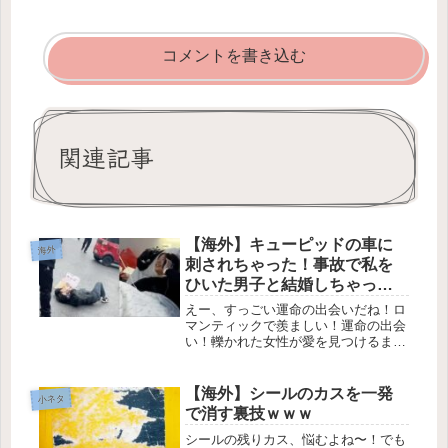
コメントを書き込む
関連記事
【海外】キューピッドの車に
海外
刺されちゃった！事故で私を
ひいた男子と結婚しちゃった
よ！
えー、すっごい運命の出会いだね！ロ
マンティックで羨ましい！運命の出会
い！轢かれた女性が愛を見つけるまで
💖運命の日みんな、運命の人に出会っ
た瞬間ってどんな感じだったか、思い
出せるかな？✨ある中国の女性にとっ
【海外】シールのカスを一発
小ネタ
て、その瞬間は忘れられないものでし
で消す裏技ｗｗｗ
た...
シールの残りカス、悩むよね〜！でも