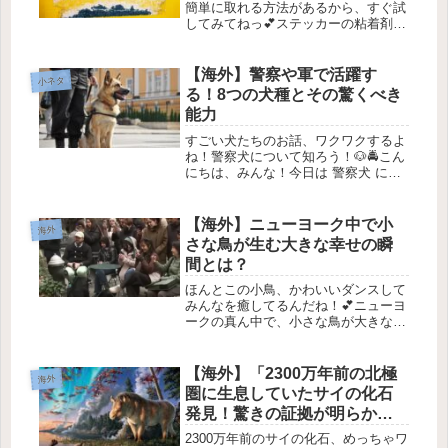
簡単に取れる方法があるから、すぐ試
してみてねっ💕ステッカーの粘着剤の
取り方✨こんにちは！今回は、身の回
りでよくある「ステッカーの粘着剤」
の取り方をご紹介します。✨ ステッカ
【海外】警察や軍で活躍す
小ネタ
ーや価格タグなど、意外と取れない
る！8つの犬種とその驚くべき
粘...
能力
すごい犬たちのお話、ワクワクするよ
ね！警察犬について知ろう！🐶🚔こん
にちは、みんな！今日は 警察犬 につ
いてお話しするよ。警察犬は、犯罪を
防いだり、捜索活動を助けたりするた
めに訓練された犬たちのことなんだ。
【海外】ニューヨーク中で小
海外
どの犬種が最適か知ってるかな？そ
さな鳥が生む大きな幸せの瞬
れ...
間とは？
ほんとこの小鳥、かわいいダンスして
みんなを癒してるんだね！💕ニューヨ
ークの真ん中で、小さな鳥が大きな喜
びを生んでいる🐦✨１. 不思議なダン
スをする小鳥ニューヨークの超賑やか
な場所、ブライアントパークで、最近
【海外】「2300万年前の北極
海外
とっても不思議でかわいい「アメリ
圏に生息していたサイの化石
カ...
発見！驚きの証拠が明らか
に」
2300万年前のサイの化石、めっちゃワ