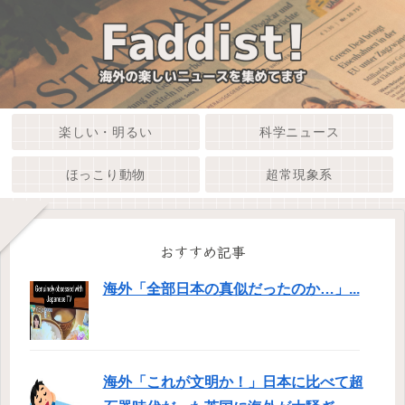
楽しい・明るい
科学ニュース
ほっこり動物
超常現象系
おすすめ記事
海外「全部日本の真似だったのか…」...
海外「これが文明か！」日本に比べて超