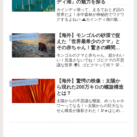
ディ湖」の魅力を探る
カインディ湖って、まるでおとぎ話の
世界だよ！水中森林が神秘的でワクワ
クするよね♪✨🌊カインディ湖の魅力
1. カインディ湖の秘密カザフスタンの
ティエンシャン山脈に位置するカイン
ディ湖は、かつての森が水中に広がっ
【海外】モンゴルの砂漠で捉
海外の科学ニュース
ている、幻想的な美しさを持つスポ...
えた「世界最希少のクマ」と
その赤ちゃん！驚きの瞬間を
目撃せよ！
モンゴルのクマと赤ちゃん、超かわい
い！見逃さないでね！ゴビクマの不思
議な世界 🌍1. ゴビクマって何？ 🐻ゴ
ビクマは、地球上の8種類のクマの中
で最も絶滅危惧種なんだ。モンゴルの
ゴビ砂漠に、たった40匹しかいないと
【海外】驚愕の映像：太陽か
海外の科学ニュース
言われているの。ここは極端な...
ら現れた200万キロの螺旋構造
とは？
太陽からの不思議な螺旋、めっちゃホ
ワ〜ってなる！✨太陽からの巨大なら
せん構造が撮影された！🔭☀️はじめに
最近、太陽から数百万キロメートルに
わたる巨大ならせん構造が初めてカメ
ラで捉えられたんだって！これは2022
年10月12日に撮影されたもの...