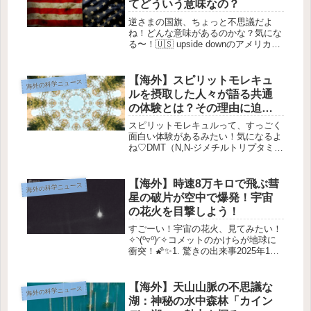
てどういう意味なの？
逆さまの国旗、ちょっと不思議だよ
ね！どんな意味があるのかな？気にな
る〜！🇺🇸 upside downのアメリカ国
旗！その理由とは？最近、アメリカの
国旗がひっくり返しになっているのを
見たことある？😮 実は、ここ最近、
【海外】スピリットモレキュ
海外の科学ニュース
アメリカの国旗がひっくり返...
ルを摂取した人々が語る共通
の体験とは？その理由に迫
る！
スピリットモレキュルって、すっごく
面白い体験があるみたい！気になるよ
ね♡DMT（N,N-ジメチルトリプタミ
ン）についての知識を深めよう✨1.
DMTとは何か？みんな、DMTって知
ってる？DMTは「スピリットモレキュ
【海外】時速8万キロで飛ぶ彗
海外の科学ニュース
ール」とも呼ばれ、数千年前...
星の破片が空中で爆発！宇宙
の花火を目撃しよう！
すごーい！宇宙の花火、見てみたい！
✧◝(⁰▿⁰)◜✧コメットのかけらが地球に
衝突！🌠✨1. 驚きの出来事2025年11
月2日の夜8時41分、明るい光と爆発が
空に現れたよ！これは、コメットの一
部が地球の大気に突入したせいなん
【海外】天山山脈の不思議な
海外の科学ニュース
だ。ポルトガルの上...
湖：神秘の水中森林「カイン