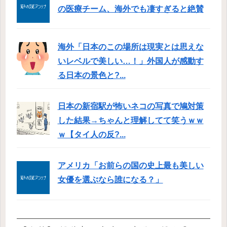
の医療チーム、海外でも凄すぎると絶賛
海外「日本のこの場所は現実とは思えな
いレベルで美しい…！」外国人が感動す
る日本の景色と?...
日本の新宿駅が怖いネコの写真で鳩対策
した結果→ちゃんと理解してて笑うｗｗ
ｗ【タイ人の反?...
アメリカ「お前らの国の史上最も美しい
女優を選ぶなら誰になる？」