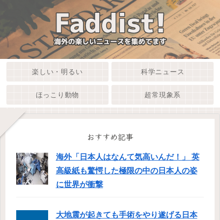
楽しい・明るい
科学ニュース
ほっこり動物
超常現象系
おすすめ記事
海外「日本人はなんて気高いんだ！」 英
高級紙も驚愕した極限の中の日本人の姿
に世界が衝撃
大地震が起きても手術をやり遂げる日本