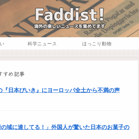
い
科学ニュース
ほっこり動物
すすめ記事
の『日本びいき』にヨーロッパ全土から不満の声
術の域に達してる！」外国人が驚いた日本のお菓子の