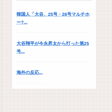
韓国人「大谷、25号・26号マルチホ
ー?...
大谷翔平が今永昇太から打った第25
号...
海外の反応...