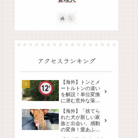
アクセスランキング
【海外】トンとメ
ートルトンの違い
を解説！単位変換
に潜む意外な落と
し穴とは？
【海外】「捨てら
れた犬が新しい家
族と出会い、感動
の変身！愛あふれ
る旅路を見逃さな