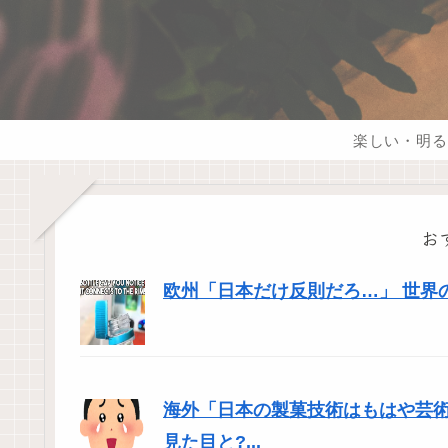
楽しい・明る
お
欧州「日本だけ反則だろ…」 世界
海外「日本の製菓技術はもはや芸
見た目と?...