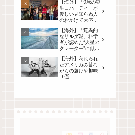
【海外】「9歳の誕
いで💖」
生日パーティーが
優しい見知らぬ人
のおかげで大盛況
に！心温まるサプ
【海外】「驚異的
ライズの裏側」
なサルダ湖、科学
者が認めた“火星の
クレーター”に似た
地球上唯一の場
【海外】忘れられ
所」
たアメリカの昔な
がらの遊びや趣味
10選！