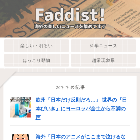
楽しい・明るい
科学ニュース
ほっこり動物
超常現象系
おすすめ記事
欧州「日本だけ反則だろ…」 世界の『日
本びいき』にヨーロッパ全土から不満の
声
海外「日本のアニメがここまで泣けるな