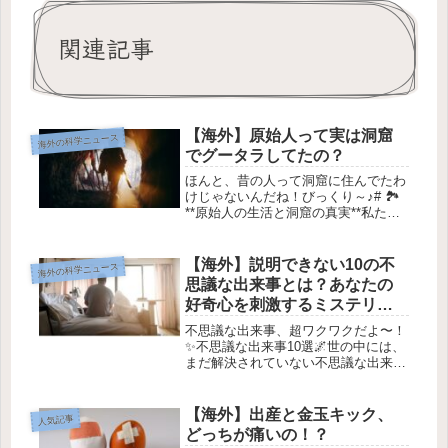
関連記事
【海外】原始人って実は洞窟
海外の科学ニュース
でグータラしてたの？
ほんと、昔の人って洞窟に住んでたわ
けじゃないんだね！びっくり～♪# 🏞️
**原始人の生活と洞窟の真実**私たち
が「原始人」と聞いて思い浮かべるの
は、洞窟に住むいかにもな姿。例え
ば、フレッド・フリントストーン風の
【海外】説明できない10の不
海外の科学ニュース
**サーベルタイガーの毛皮*...
思議な出来事とは？あなたの
好奇心を刺激するミステリー
集！
不思議な出来事、超ワクワクだよ〜！
✨不思議な出来事10選🌌世の中には、
まだ解決されていない不思議な出来事
がたくさんあるんだよね！今回はそん
なお話を10個紹介するね。これを読ん
でみんなも考えを巡らせてみてね！
【海外】出産と金玉キック、
人気記事
🕵️‍♀️1. 外れたヘブリディー...
どっちが痛いの！？