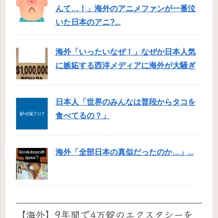
んて…！」海外のアニメファンが一番泣
いた日本のアニ?...
海外「いったいなぜ！」なぜか日本人気
に嫉妬する西洋メディアに海外が大騒ぎ
日本人「世界のみんなは普段からタコを
食べてるの？」
海外「全部日本の真似だったのか…」...
【海外】9年間で4万錠のエクスタシーを