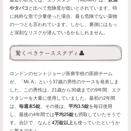
やタバコ
と比べて危険度が低いとされています。特
に純粋な形で少量使った場合、最も危険でない薬物
の一つとも言われています。しかし、裏側にはもっ
と深刻なリスクが潜んでいるかもしれません。
驚くべきケーススタディ👤
ロンドンのセントジョージ医療学校の医師チーム
が、「Mr. A」という37歳の男性のケースを発表しま
した。この男性は、21歳から30歳までの9年間、エク
スタシーを大量に使用していました。最初の2年間
は、
毎週末5錠
。その後は、
平均3.5錠
を毎日使用
し、最後の4年間では
平均25錠
も摂取していたそうで
す。合計で、なんと
4万錠以上
も使っていたというか
ら驚きです！