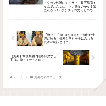
に迫る！
アタカマ砂漠のミイラって超不思議！
なんでこんなに小さい脳なのかな？気
になる〜！✨チンチョロ文化とその健
康事情✨1. チンチョロ文化って何？チ
ンチョロ文化は、約7500年前からチリ
のアタカマ砂漠に住んでいた古代の文
明のことです。この文化は、エ...
【海外】「100歳を迎えた一卵性双生
児が語る！長寿と幸せを手に入れる
ための秘訣とは？」
【海外】核廃棄物問題を解決する！
驚きの10アイデアとは？
ホーム
海外の科学ニュース