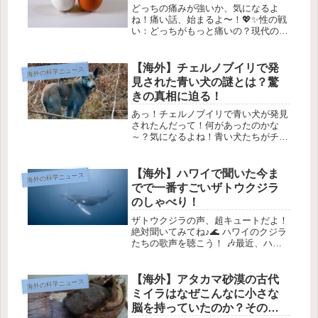
どっちの痛みが強いか、気になるよ
ね！痛い話、始まるよ〜！💖✨性の戦
い：どっちがもっと痛いの？現代の男
女の戦いの中で、でもずっと続いてい
る議論があります。それは「どちらが
もっと効く痛みを味わっているの？」
【海外】チェルノブイリで発
海外の科学ニュース
ってこと。例えば、出産は痛みの象徴
見された青い犬の謎とは？驚
の一...
きの真相に迫る！
あっ！チェルノブイリで青い犬が発見
されたんだって！何があったのかな
～？気になるよね！青い犬たちがチェ
ルノブイリに現れた！🐶✨1. チェルノ
ブイリでの発見🌍最近、チェルノブイ
リの周辺で青い毛の犬たちが目撃され
【海外】ハワイで聞いた今ま
海外の科学ニュース
たって知ってた？😲 でも安心し
でで一番すごいザトウクジラ
て。...
のしゃべり！
ザトウクジラの声、超キュートだよ！
絶対聞いてみてね♪🌊 ハワイのクジラ
たちの歌声を聴こう！ 🎶最近、ハワ
イのオアフ島の海で、スキューバダイ
バーがとってもユニークな体験をした
んだ！🐬 なんと、珍しい魚や生物を
【海外】アタカマ砂漠の古代
海外の科学ニュース
発見するのではなく、ハンプバック
ミイラはなぜこんなに小さな
ク...
脳を持っていたのか？その謎