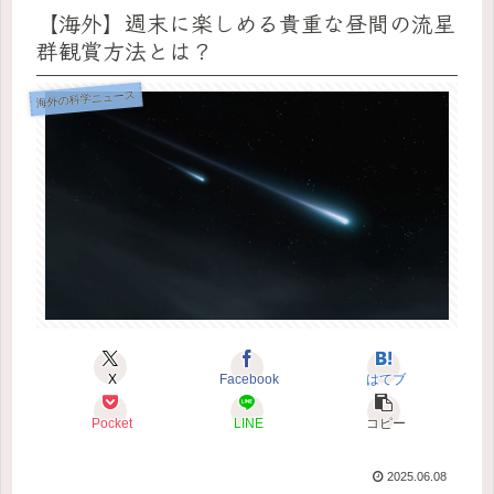
【海外】週末に楽しめる貴重な昼間の流星
群観賞方法とは？
海外の科学ニュース
X
Facebook
はてブ
Pocket
LINE
コピー
2025.06.08