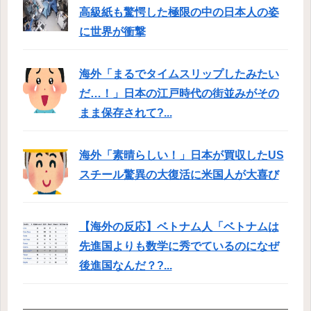
高級紙も驚愕した極限の中の日本人の姿
に世界が衝撃
海外「まるでタイムスリップしたみたい
だ…！」日本の江戸時代の街並みがその
まま保存されて?...
海外「素晴らしい！」日本が買収したUS
スチール驚異の大復活に米国人が大喜び
【海外の反応】ベトナム人「ベトナムは
先進国よりも数学に秀でているのになぜ
後進国なんだ？?...