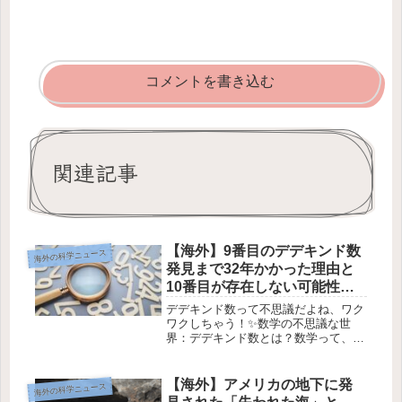
コメントを書き込む
関連記事
【海外】9番目のデデキンド数
海外の科学ニュース
発見まで32年かかった理由と
10番目が存在しない可能性に
迫る！
デデキンド数って不思議だよね、ワク
ワクしちゃう！✨数学の不思議な世
界：デデキンド数とは？数学って、名
前が有名でも成果がなければ認められ
ない世界なんだよ！😅 そんなことを
証明したのがリチャード・デデキンド
【海外】アメリカの地下に発
海外の科学ニュース
という、19世紀の偉大な数学者だった