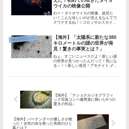
えた！初めての生きたダイオ
ウイカの映像公開
わー！ダイオウイカの映像、超見た
い！こんな珍しいのが見えるなんてワ
クワクするね！✨コロッサルスカイド
🦑 の驚きの初映像が公開！1. はじめ
にみんな！すごいニュースがあるよ！
なんと、コロッサルスカイドが生きて
【海外】「太陽系に新たな380
海外の科学ニュース
いる姿を初めて捉えた動画が公開さ...
キロメートルの謎の世界が発
見！驚きの事実とは？」
ねぇ、すごいニュースだよ！新しい謎
の世界が見つかったんだって！気にな
る～！✨新しい発見！アモナイト 🌌ハ
ワイのマウナケア天文台にあるスバル
望遠鏡が、私たちの太陽系内に新しい
天体を発見しました！その名も「アモ
ナイト」💫。この記事では、この発
見...
【海外】「ナショナルジオグラフィ
ック写真コンペ優秀賞に輝いた6つの
驚きの作品」
【海外】バーテンダーの優しさが救
った！女性の命を救った奇跡のひと
幕とは？