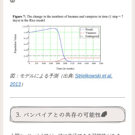
😱
図：モデルによる予測（出典:
Strielkowski et al.
2013
）
3. バンパイアとの共存の可能性🌈