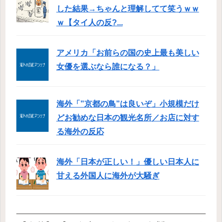
した結果→ちゃんと理解してて笑うｗｗ
ｗ【タイ人の反?...
アメリカ「お前らの国の史上最も美しい
女優を選ぶなら誰になる？」
海外「”京都の鳥”は良いぞ」小規模だけ
どお勧めな日本の観光名所／お店に対す
る海外の反応
海外「日本が正しい！」優しい日本人に
甘える外国人に海外が大騒ぎ