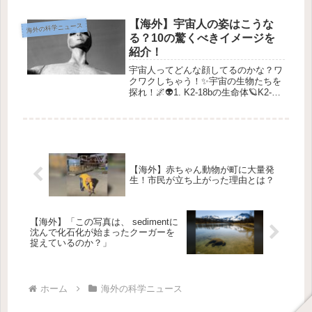
と、「カニ化現象」って言葉を耳にす
ることが結構あるよね！これは、さま
【海外】宇宙人の姿はこうな
海外の科学ニュース
ざまな生物がカニのような形に進化し
る？10の驚くべきイメージを
てい...
紹介！
宇宙人ってどんな顔してるのかな？ワ
クワクしちゃう！✨宇宙の生物たちを
探れ！🌌👽1. K2-18bの生命体🪐K2-
18bは、地球から120光年も離れたと
ころにある惑星で、特に面白い発見が
あったの💡。なんと、James Webb
Space T...
【海外】赤ちゃん動物が町に大量発
生！市民が立ち上がった理由とは？
【海外】「この写真は、 sedimentに
沈んで化石化が始まったクーガーを
捉えているのか？」
ホーム
海外の科学ニュース