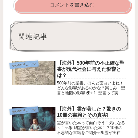
コメントを書き込む
関連記事
【海外】500年前の不正確な聖
海外の科学ニュース
書が現代社会に与えた影響と
は？
500年前の聖書、ほんと面白いよね！
どんな影響があるのかな？楽しみ！聖
書と地図の影響 🌍✨1. 聖書って実は
すごい影響力があるんだよ📖聖書を信
じているかどうかに関わらず、実は私
たちの生活にすごく影響を与えている
【海外】霊が著した？驚きの
海外の科学ニュース
んだよ！最近、ケンブリッジ大学...
10冊の書籍とその真実!
霊が書いた本って面白そう！気になる
～！✨📚 幽霊が書いた本！？10冊の
不思議な書籍をご紹介✨幽霊が実在す
るかどうかは、めっちゃ議論になる話