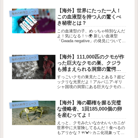
だけど、幽霊が「死後の世界から本を
書く」なんて設定、ワクワクしない？
【海外】世界にたった一人！
海外の科学ニュース
👻✨ 信じる人にとっては、これが幽...
この血液型を持つ人の驚くべ
き秘密とは？
この血液型の子、めっちゃ特別なんだ
よ！気になる！✨🌍 新しい血液型
「Gwada negative」の発見について💉
1. 血液型とは？🩸血液型って何か知っ
てるかな？血液型は、赤血球の表面に
ある特定の抗原によって決まるんだ
【海外】111,000匹のクモが作
海外の科学ニュース
よ。最も一般的なのはA...
った巨大なクモの巣、クジラ
も捕まえられる洞窟の驚愕の
光景とは？
すっごいクモの巣見たことある？超ビ
ックリな光景だよ！アルバニア-ギリ
シャ国境の洞窟にある巨大なクモの巣
🕷️1. 驚きの発見✨アルバニアとギリシ
ャの国境にあるサルファーケーブとい
う洞窟で、なんと106平方メートル
【海外】海の覇権を握る完璧
海外の科学ニュース
（約1140平方フィート）の巨...
な侵略者、1回185,000個の卵
を産むってよ！
えっと、クモみたいなかわいいカニが
世界中に大冒険してるんだ！食べるの
もアリかな？🍴🦀✨カニ化現象ってな
に？🦀✨インターネットを見ている