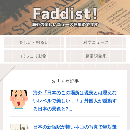
楽しい・明るい
科学ニュース
ほっこり動物
超常現象系
おすすめ記事
海外「日本のこの場所は現実とは思えな
いレベルで美しい…！」外国人が感動す
る日本の景色と?...
日本の新宿駅が怖いネコの写真で鳩対策