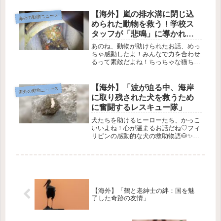
ッチリング」は、本当に素晴らしい生
き物だよね！🐢✨ 孵化してからは、自
【海外】嵐の排水溝に閉じ込
海外の動物ニュース
立して生きるんだけど、そんな彼...
められた動物を救う！学校ス
タッフが「悲鳴」に導かれて
駆けつけた感動ストーリー
あのね、動物が助けられたお話、めっ
ちゃ感動したよ！みんなで力を合わせ
るって素敵だよね！ちっちゃな猫ちゃ
んの冒険 🐾ある日の出来事この前、
テキサス州サンアントニオの学校で、
先生たちやスタッフが街の近くでかす
【海外】「波が迫る中、海岸
海外の動物ニュース
かに聞こえる「にゃー」って声に気づ
に取り残された犬を救うため
い...
に奮闘するレスキュー隊」
犬たちを助けるヒーローたち、かっこ
いいよね！心が温まるお話だね♡フィ
リピンの感動的な犬の救助物語🐶✨ク
エゾン州にあるアティモナンという小
さな町での新年の出来事がすごく感動
的だったの！🎉新しい年を迎えたその
瞬間、誰もが楽しみにしている花火の
音...
【海外】「鶴と老紳士の絆：国を魅
了した奇跡の友情」