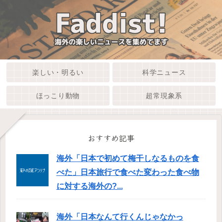
楽しい・明るい
科学ニュース
ほっこり動物
超常現象系
おすすめ記事
海外「日本で初めて梅干しなるものを食
べた」日本旅行で食べた変わった食べ物
に対する海外の?...
海外「日本なんて行くんじゃなかっ