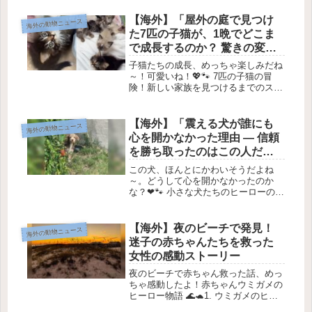
猫が窓のところで「おうちに入れ
て！」とおねだりしてきました。この
【海外】「屋外の庭で見つけ
海外の動物ニュース
猫の名前はトミー。彼は、寒い通りで
た7匹の子猫が、1晩でどこま
はなく...
で成長するのか？ 驚きの変貌
を目撃！」
子猫たちの成長、めっちゃ楽しみだね
～！可愛いね！💖🐾 7匹の子猫の冒
険！新しい家族を見つけるまでのスト
ーリー 🌟1. 小さな命の発見今週初
め、ある団体「Homeward Bound Cat
Adoptions」が、裏庭で見つけた7匹の
【海外】「震える犬が誰にも
海外の動物ニュース
子猫の...
心を開かなかった理由 — 信頼
を勝ち取ったのはこの人だっ
た」
この犬、ほんとにかわいそうだよね
～。どうして心を開かなかったのか
な？❤🐾 小さな犬たちのヒーローの物
語 🐶はじめに 🌟先週、スゼット・ホ
ールさんは商業施設の駐車場で、ゴミ
箱の後ろに隠れていた小さな子犬を救
【海外】夜のビーチで発見！
海外の動物ニュース
いました。彼女は「Logan’s L...
迷子の赤ちゃんたちを救った
女性の感動ストーリー
夜のビーチで赤ちゃん救った話、めっ
ちゃ感動したよ！赤ちゃんウミガメの
ヒーロー物語 🌊🐢1. ウミガメのヒー
ローたち赤ちゃんウミガメ、通称「ハ