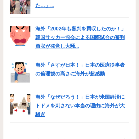
た…」...
海外「2002年も審判を買収したのか！」
韓国サッカー協会による国際試合の審判
買収が発覚し大騒...
海外「さすが日本！」日本の医療従事者
の倫理観の高さに海外が超感動
海外「なぜだろう！」日本が米国経済に
トドメを刺さない本当の理由に海外が大
騒ぎ