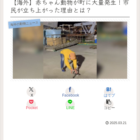
【海外】赤ちゃん動物が町に大量発生！市
民が立ち上がった理由とは？
海外の動物ニュース
X
Facebook
はてブ
Pocket
LINE
コピー
2025.03.21