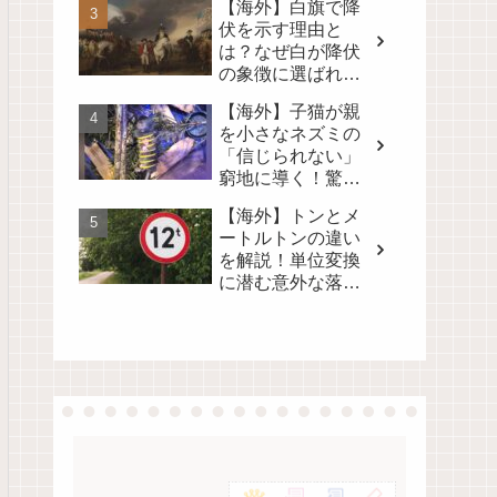
【海外】白旗で降
る！
伏を示す理由と
は？なぜ白が降伏
の象徴に選ばれた
のかを徹底解説！
【海外】子猫が親
を小さなネズミの
「信じられない」
窮地に導く！驚き
の真相とは？
【海外】トンとメ
ートルトンの違い
を解説！単位変換
に潜む意外な落と
し穴とは？