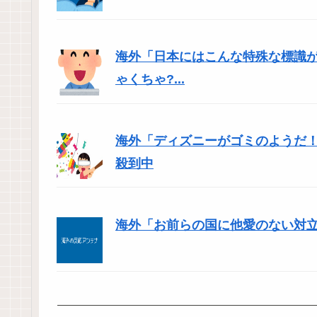
海外「日本にはこんな特殊な標識
ゃくちゃ?...
海外「ディズニーがゴミのようだ！
殺到中
海外「お前らの国に他愛のない対