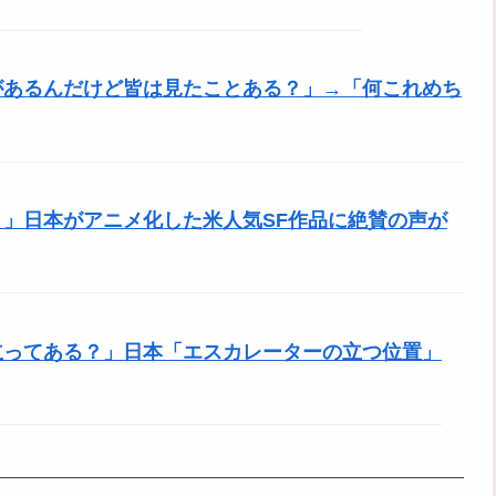
があるんだけど皆は見たことある？」→「何これめち
」日本がアニメ化した米人気SF作品に絶賛の声が
立ってある？」日本「エスカレーターの立つ位置」