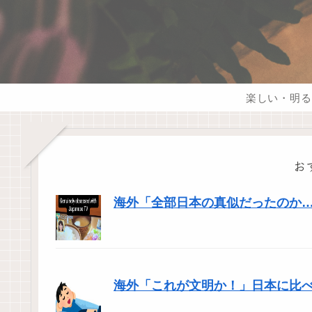
楽しい・明る
お
海外「全部日本の真似だったのか…」
海外「これが文明か！」日本に比