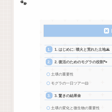
🐾
1. はじめに: 噴火と荒れた土地🌋
2. 復活のためのモグラの役割🐾
土壌の重要性
モグラの一日ツアー🐹
3. 驚きの結果🌼
土壌の変化と微生物の重要性