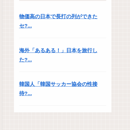
物価高の日本で長打の列ができた
セ?...
海外「あるある！」日本を旅行し
た?...
韓国人「韓国サッカー協会の性接
待?...