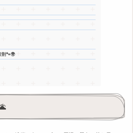
割🐾🌍
🌋