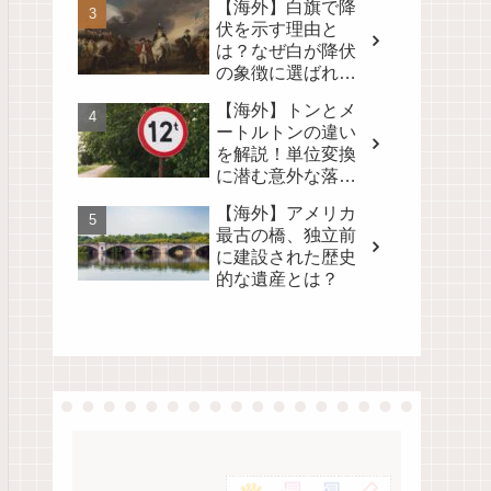
【海外】白旗で降
伏を示す理由と
は？なぜ白が降伏
の象徴に選ばれた
のかを徹底解説！
【海外】トンとメ
ートルトンの違い
を解説！単位変換
に潜む意外な落と
し穴とは？
【海外】アメリカ
最古の橋、独立前
に建設された歴史
的な遺産とは？