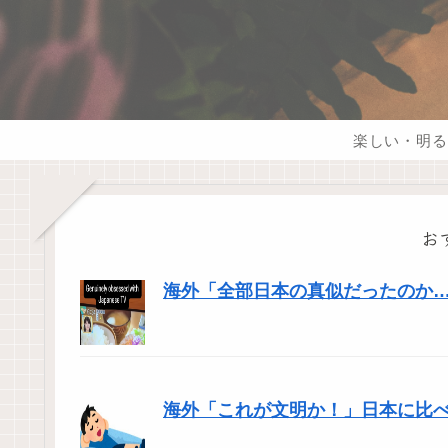
楽しい・明る
お
海外「全部日本の真似だったのか…」
海外「これが文明か！」日本に比