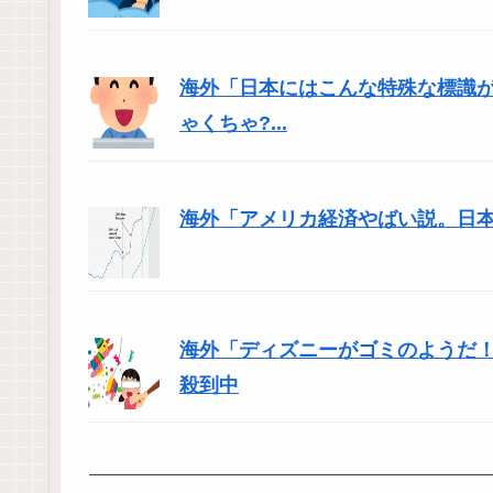
海外「日本にはこんな特殊な標識
ゃくちゃ?...
海外「アメリカ経済やばい説。日
海外「ディズニーがゴミのようだ！
殺到中