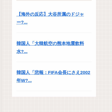
【海外の反応】大谷所属のドジャ
ー?...
韓国人「大韓航空の熊本地震飲料
水?...
韓国人「悲報：FIFA会長にさえ2002
年W?...