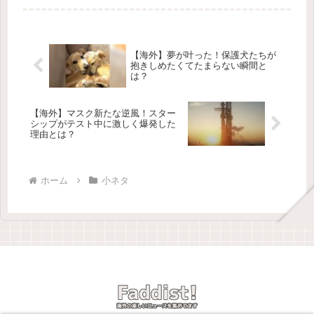
タコって何？🤔太平洋北西部の木のタ
コ（Pacific Northwes...
【海外】夢が叶った！保護犬たちが
抱きしめたくてたまらない瞬間と
は？
【海外】マスク新たな逆風！スター
シップがテスト中に激しく爆発した
理由とは？
ホーム
小ネタ