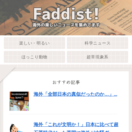
楽しい・明るい
科学ニュース
ほっこり動物
超常現象系
おすすめ記事
海外「全部日本の真似だったのか…」...
海外「これが文明か！」日本に比べて超