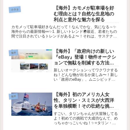
【海外】カモメが駐車場を好
小ネタ
む理由とは？自然な生息地の
利点と意外な魅力を探る
カモメって駐車場好きなんだって！なんでかな、気になる～✨
海外からの最新情報👀✨1. 新しいトレンド🌍最近、若者たちの
間で注目されているトレンドがあるよ〜！それは、サステナブ
ルファッションっていう、新しいスタイルのこと。環境を大切
にしながらオ...
【海外】「政府向けの新しい
海外
『eBay』登場！物件オークシ
ョンで無駄を削減する方法と
は？」
新しいオークションってワクワクする
ね！どんな物が出るか楽しみ〜！新し
い「政府のeBay」、ムニシビッドと
は？ 🏛️🛒1. ムニシビッドって何？ 🤔
最近、アメリカの政府が運営する新し
いオンラインオークションサービス
【海外】初のアメリカ人女
海外
「ムニシビッド」が注目を集め...
性、タリン・スミスが大西洋
を単独横断！その壮絶な挑戦
とは？
すごい、タリンちゃんが大冒険してる
よ！初めての挑戦で大成功なんて、め
っちゃかっこいいね！✨⭐️タリン・ス
ミスが大西洋を単独横断した初のアメ