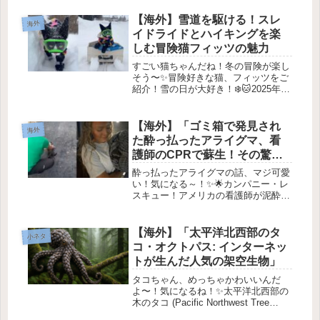
リカ人女性に！2026年2月3日みん
な、知ってる？✨ ネブラスカ州オマハ
【海外】雪道を駆ける！スレ
海外
出身のタリン・スミスさんが、単...
イドライドとハイキングを楽
しむ冒険猫フィッツの魅力
すごい猫ちゃんだね！冬の冒険が楽し
そう〜✨冒険好きな猫、フィッツをご
紹介！雪の日が大好き！❄️🐱2025年9
月30日ほとんどの猫は、温かい場所で
くつろいでいるのが大好きだけど、フ
ィッツは違うの！✨フィッツの冒険好
【海外】「ゴミ箱で発見され
海外
きな性格 🐾フィッツはカナダ...
た酔っ払ったアライグマ、看
護師のCPRで蘇生！その驚き
の瞬間とは？」
酔っ払ったアライグマの話、マジ可愛
い！気になる～！✨🌟カンパニー・レ
スキュー！アメリカの看護師が泥酔し
たアライグマを救う物語🐾1. 驚きのニ
ュース！みんな、見たよ、あの見出
し！🤯 ケンタッキー州のLetcher
【海外】「太平洋北西部のタ
小ネタ
Countyで、一人の看護師...
コ・オクトパス: インターネッ
トが生んだ人気の架空生物」
タコちゃん、めっちゃかわいいんだ
よ〜！気になるね！✨太平洋北西部の
木のタコ (Pacific Northwest Tree
Octopus) 🐙🌲1. 太平洋北西部の木の