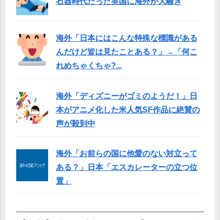
石器時代だった英国に海外が大騒ぎ
海外「日本にはこんな特殊な標識がある
んだけど皆は見たことある？」→「何こ
れめちゃくちゃ?...
海外「ディズニーがゴミのようだ！」日
本がアニメ化した米人気SF作品に絶賛の
声が殺到中
海外「お前らの国に他愛のない対立って
ある？」日本「エスカレーターの立つ位
置」