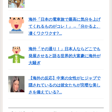
海外「日本の電車旅で最高に気分を上げ
てくれるものがコレ！」→「分かるよ、
凄くワクワクす?...
海外「その通り！」日本人ならどこでも
発展させると語る世界的大富豪に海外が
大騒ぎ
【海外の反応】中東の女性がヒジャブで
隠されているのは彼女たちが完璧な美し
さを備えている?...