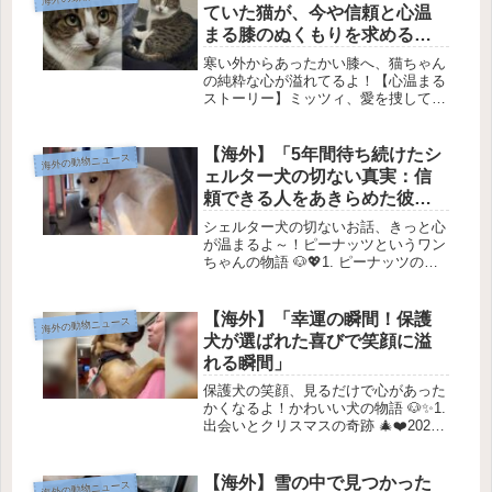
した。彼らは何州も離...
ていた猫が、今や信頼と心温
まる膝のぬくもりを求める理
由とは？
寒い外からあったかい膝へ、猫ちゃん
の純粋な心が溢れてるよ！【心温まる
ストーリー】ミッツィ、愛を捜して🐾
みんな、ミッツィという名前の猫の物
語を知ってる？彼女は以前、寒さとお
腹を空かせて外を彷徨っていたの。
【海外】「5年間待ち続けたシ
海外の動物ニュース
今、暖かい lap（膝）と信頼できる...
ェルター犬の切ない真実：信
頼できる人をあきらめた彼の
物語」
シェルター犬の切ないお話、きっと心
が温まるよ～！ピーナッツというワン
ちゃんの物語 🐶💖1. ピーナッツの紹
介 🌟ピーナッツは、5歳のちょっとお
っちょこちょいなシェルター犬🐾。日
なたで寝転んだり、ボールで遊ぶのが
【海外】「幸運の瞬間！保護
海外の動物ニュース
大好きな子なんだって！“ピーナ...
犬が選ばれた喜びで笑顔に溢
れる瞬間」
保護犬の笑顔、見るだけで心があった
かくなるよ！かわいい犬の物語 🐶✨1.
出会いとクリスマスの奇跡 🎄❤️2022
年の12月、アーカンソー州にある
「Best Friends Pet Resource
Center」に、甘えん坊の犬がやって
【海外】雪の中で見つかった
海外の動物ニュース