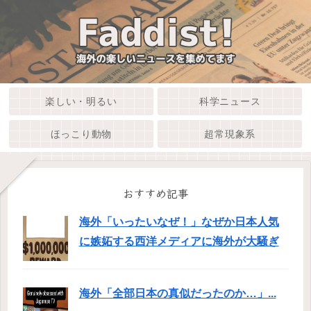
楽しい・明るい
科学ニュース
ほっこり動物
超常現象系
おすすめ記事
海外「いったいなぜ！」なぜか日本人気
に嫉妬する西洋メディアに海外が大騒ぎ
海外「全部日本の真似だったのか…」...