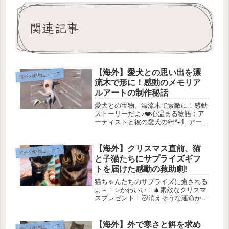
関連記事
【海外】愛犬との思い出を漂
海外の動物ニュース
流木で形に！感動のメモリア
ルアートの制作秘話
愛犬との宝物、漂流木で素敵に！感動
ストーリーだよ♪❤️心温まる物語：ア
ーティストと彼の愛犬の絆🐾1. アーテ
ィストの紹介🎨台湾に住むアーティス
ト、梁人川（リャン・レンチュアン）
さんは、ビーチで流木を集めてユニー
【海外】クリスマス直前、猫
海外の動物ニュース
クなアートを作っています。この...
と子猫たちにサプライズギフ
トを届けた感動の救助劇!
猫ちゃんたちのサプライズに癒される
よ～！✨かわいい！🎄素敵なクリスマ
スプレゼント！🐱消えそうな運命から
の救助約2ヶ月前、Heidi Shoemakerさ
んは、母猫シナモンとその2匹の子猫
のために、助けを求める連絡を受けま
【海外】外で寒さと餌を求め
海外の動物ニュース