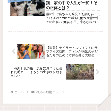
き...
猫、家の中で人生が一変！そ
の正体とは？
雪の中で猫ちゃん発見！お話し待って
てね♪Decemberの奇跡 🌨️🐾大雪の中
での出会い 🌨️ある日、小さな猫のコ
ロニーが雪の中で生き延びるために奮
闘しているという話が、ボランティア
団体「Little Wanderers NYC」に届き
まし...
【海外】テイラー・スウィフトのサ
プライズ訪問！ファンが病気の子ど
もたちのために寄付を募る大成功の
裏側
【海外】嵐の後、茂みに見つけた濡
れた毛束——まさかの生き物が動き
出した！
ホーム
海外の動物ニュース