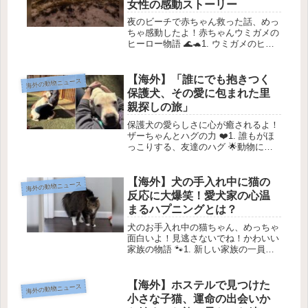
女性の感動ストーリー
夜のビーチで赤ちゃん救った話、めっ
ちゃ感動したよ！赤ちゃんウミガメの
ヒーロー物語 🌊🐢1. ウミガメのヒー
ローたち赤ちゃんウミガメ、通称「ハ
ッチリング」は、本当に素晴らしい生
き物だよね！🐢✨ 孵化してからは、自
【海外】「誰にでも抱きつく
海外の動物ニュース
立して生きるんだけど、そんな彼...
保護犬、その愛に包まれた里
親探しの旅」
保護犬の愛らしさに心が癒されるよ！
ザーちゃんとハグの力 ❤️1. 誰もがほ
っこりする、友達のハグ 🌟動物に囲
まれたあたたかい空間、「The Animal
Foundation（TAF）」で、5歳の犬・
ザーちゃんが、毎日みんなにハグをプ
【海外】犬の手入れ中に猫の
海外の動物ニュース
レゼン...
反応に大爆笑！愛犬家の心温
まるハプニングとは？
犬のお手入れ中の猫ちゃん、めっちゃ
面白いよ！見逃さないでね！かわいい
家族の物語 🐾1. 新しい家族の一員、
キムチちゃん 🍣約1年前、フランズレ
イ・ユソンさんは家族に猫のキムチを
迎え入れました。彼女は、キムチが2
【海外】ホステルで見つけた
海外の動物ニュース
匹のシーズー犬、コアとクミとす...
小さな子猫、運命の出会いか