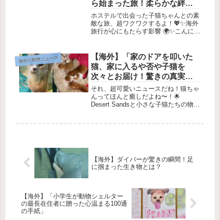
ら始まった旅！柔らかな絆を
育んだメリーサとミラグロの
ホステルで出会った子猫ちゃんとの素
冒険とは？
敵な旅、超ワクワクするよ！💖✨海外
旅行が心にもたらす影響 🌍✨こんにち
は！✨ 今日は、海外旅行が私たちの心
に与える素敵な影響についてお話しす
るね。海外に行くとどんなことが起こ
【海外】「家のドアを叩いた
海外の動物ニュース
るのか、一緒に見ていこう！💕新し...
猫、家に入るや否や子猫を
次々とお届け！驚きの真実と
は？」
それ、超可愛いニュースだね！猫ちゃ
んってほんと癒しだよね〜！🌟
Desert Sandsと小さな子猫たちの物語
🌟出会いの奇跡 🐾ある静かな田舎町
で、砂色の毛を持つ一匹の猫が一家の
玄関先にやってきました。彼女は、安
心できる場所を探していたよ...
【海外】ダイバーが驚きの瞬間！足
に掴まった生き物とは？
【海外】「小学生が動物シェルター
の最長在住者に贈った心温まる100通
の手紙」