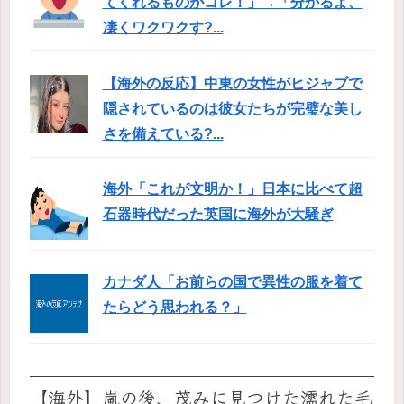
てくれるものがコレ！」→「分かるよ、
凄くワクワクす?...
【海外の反応】中東の女性がヒジャブで
隠されているのは彼女たちが完璧な美し
さを備えている?...
海外「これが文明か！」日本に比べて超
石器時代だった英国に海外が大騒ぎ
カナダ人「お前らの国で異性の服を着て
たらどう思われる？」
【海外】嵐の後、茂みに見つけた濡れた毛