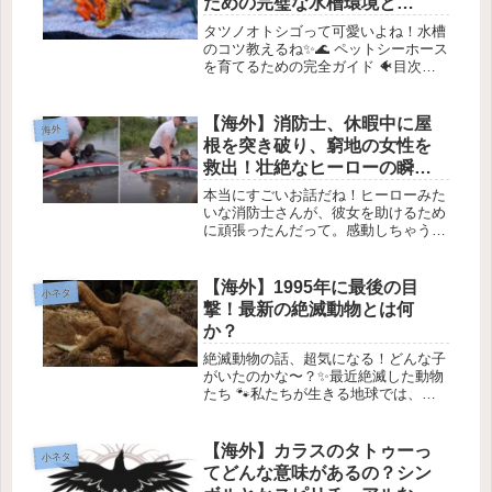
ための完璧な水槽環境と
は？」
タツノオトシゴって可愛いよね！水槽
のコツ教えるね✨🌊 ペットシーホース
を育てるための完全ガイド 🐠目次適
切なシーホースの選び方シーホース用
タンクの設定方法毎日の給餌が重要適
切なタンクメイトを選ぼうシーホース
【海外】消防士、休暇中に屋
海外
の解剖学を理解しよう1. 適切なシ...
根を突き破り、窮地の女性を
救出！壮絶なヒーローの瞬間
を追う
本当にすごいお話だね！ヒーローみた
いな消防士さんが、彼女を助けるため
に頑張ったんだって。感動しちゃう！
✨🌧️✨オフ・デューティ消防士が女性
を救った感動の物語1. 謎の豪雨と危険
な状況2026年5月25日、ニューヨーク
【海外】1995年に最後の目
小ネタ
のクイーンズエリアで猛烈...
撃！最新の絶滅動物とは何
か？
絶滅動物の話、超気になる！どんな子
がいたのかな〜？✨最近絶滅した動物
たち 🐾私たちが生きる地球では、種
類の絶滅が進んでいて、悲しいことに
最近も多くの動物が絶滅してしまいま
した。この記事では、絶滅した動物た
【海外】カラスのタトゥーっ
小ネタ
ちや、絶滅の危機に瀕している種につ
てどんな意味があるの？シン
い...