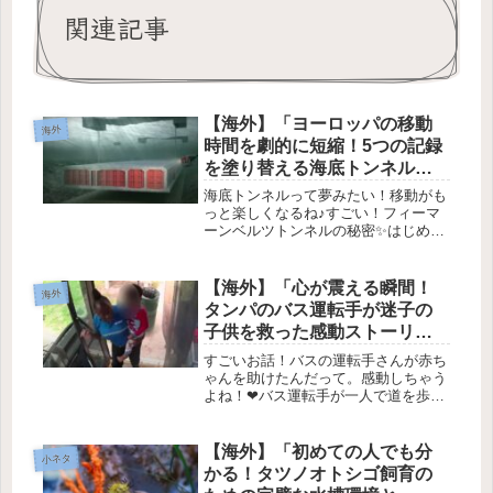
関連記事
【海外】「ヨーロッパの移動
海外
時間を劇的に短縮！5つの記録
を塗り替える海底トンネルの
驚異」
海底トンネルって夢みたい！移動がも
っと楽しくなるね♪すごい！フィーマ
ーンベルツトンネルの秘密✨はじめに
🌊最近、ドイツとデンマークの間で、
驚くべき大きさのトンネルが作られて
います！その名も【フィーマーンベル
【海外】「心が震える瞬間！
海外
ツトンネル】。これは、ただのトンネ
タンパのバス運転手が迷子の
ル...
子供を救った感動ストーリ
ー」
すごいお話！バスの運転手さんが赤ち
ゃんを助けたんだって。感動しちゃう
よね！❤バス運転手が一人で道を歩い
ていた子どもを救った感動ストーリー
🚍❤️はじめに2025年10月9日、フロリ
ダ州タンパで、バス運転手のバーバ
【海外】「初めての人でも分
小ネタ
ラ・ベイカーさんが、子どもを...
かる！タツノオトシゴ飼育の