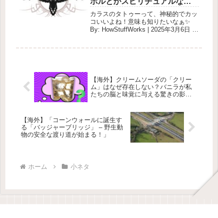
ボルとかスピリチュアルなこ
と教えて！
カラスのタトゥーって、神秘的でカッ
コいいよね！意味も知りたいなぁ✨
By: HowStuffWorks | 2025年3月6日 🦅
カラスのタトゥーの意味と象徴 カラ
スはしばしば超自然的な存在と結びつ
き、神秘、変容、隠れた知識を表して
います...
【海外】クリームソーダの「クリー
ム」はなぜ存在しない？バニラが私
たちの脳と味覚に与える驚きの影響
とは
【海外】「コーンウォールに誕生す
る「バッジャーブリッジ」 – 野生動
物の安全な渡り道が始まる！」
ホーム
小ネタ