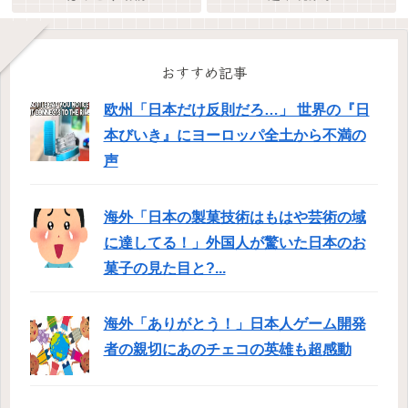
おすすめ記事
欧州「日本だけ反則だろ…」 世界の『日
本びいき』にヨーロッパ全土から不満の
声
海外「日本の製菓技術はもはや芸術の域
に達してる！」外国人が驚いた日本のお
菓子の見た目と?...
海外「ありがとう！」日本人ゲーム開発
者の親切にあのチェコの英雄も超感動