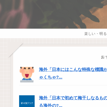
楽しい・明る
お
海外「日本にはこんな特殊な標識
ゃくちゃ?...
海外「日本で初めて梅干しなるも
る海外の?...