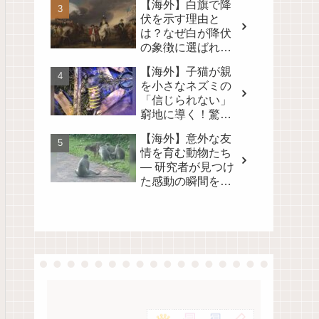
【海外】白旗で降
る！
伏を示す理由と
は？なぜ白が降伏
の象徴に選ばれた
のかを徹底解説！
【海外】子猫が親
を小さなネズミの
「信じられない」
窮地に導く！驚き
の真相とは？
【海外】意外な友
情を育む動物たち
— 研究者が見つけ
た感動の瞬間を映
像に！