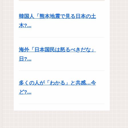
韓国人「熊本地震で見る日本の土
木?...
海外「日本国民は怒るべきだな」
日?...
多くの人が「わかる」と共感…今
ど?...