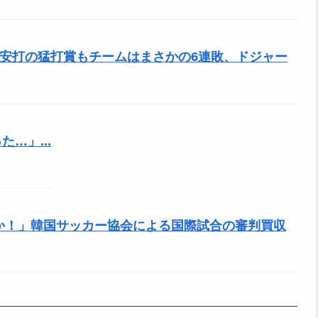
、3安打の猛打賞もチームはまさかの6連敗、ドジャー
…」...
のか！」韓国サッカー協会による国際試合の審判買収