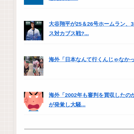
大谷翔平が25＆26号ホームラン
ス対カブス戦?...
海外「日本なんて行くんじゃなかった
海外「2002年も審判を買収した
が発覚し大騒...