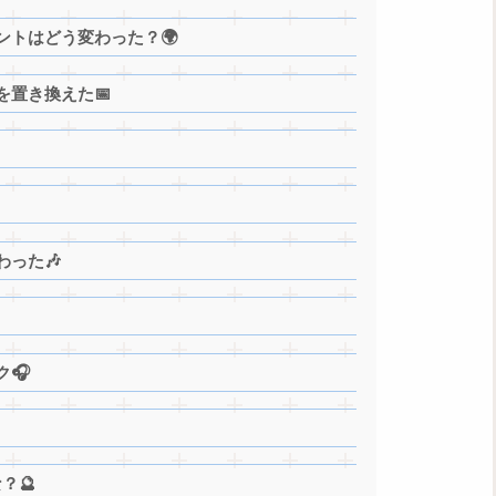
ントはどう変わった？🌍
置き換えた📅
った🎶
🎧
？🔮