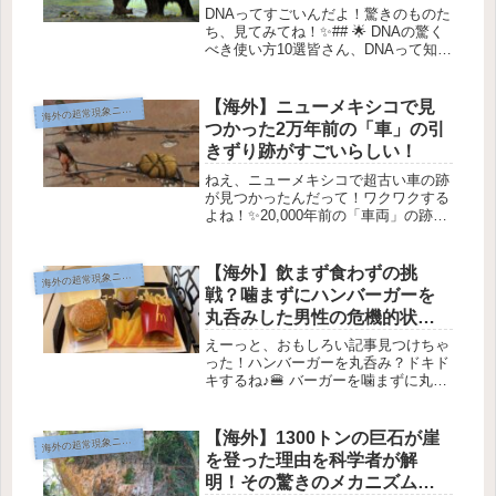
る！
DNAってすごいんだよ！驚きのものた
ち、見てみてね！✨## 🌟 DNAの驚く
べき使い方10選皆さん、DNAって知っ
てる？私たちの遺伝情報が詰まった大
事なものだけど、最近の研究ではそれ
以上のことができるみたい！🧬 ここ
【海外】ニューメキシコで見
海
外の超常現象ニュース
では、DNAを使った信じ...
つかった2万年前の「車」の引
きずり跡がすごいらしい！
ねえ、ニューメキシコで超古い車の跡
が見つかったんだって！ワクワクする
よね！✨20,000年前の「車両」の跡が
ニューメキシコで発見されたよ！🚌✨
みんな、こんにちは！最近、すっごく
面白いニュースを見つけたから、シェ
【海外】飲まず食わずの挑
海
外の超常現象ニュース
アしたくて仕方ないの。なんと、...
戦？噛まずにハンバーガーを
丸呑みした男性の危機的状況
とは
えーっと、おもしろい記事見つけちゃ
った！ハンバーガーを丸呑み？ドキド
キするね♪🍔 バーガーを噛まずに丸呑
みしたら大変なことに！1. 事件の概要
最近、ギリシャの22歳の男性が、笑い
を取ろうとして噛まずにバーガーを丸
【海外】1300トンの巨石が崖
海
外の超常現象ニュース
ごと飲み込むという信じられな...
を登った理由を科学者が解
明！その驚きのメカニズムと