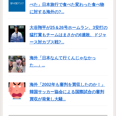
べた」日本旅行で食べた変わった食べ物
に対する海外の?...
大谷翔平が25＆26号ホームラン、3安打の
猛打賞もチームはまさかの6連敗、ドジャ
ース対カブス戦?...
海外「日本なんて行くんじゃなかっ
た…」...
海外「2002年も審判を買収したのか！」
韓国サッカー協会による国際試合の審判
買収が発覚し大騒...