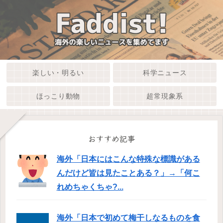
楽しい・明るい
科学ニュース
ほっこり動物
超常現象系
おすすめ記事
海外「日本にはこんな特殊な標識がある
んだけど皆は見たことある？」→「何こ
れめちゃくちゃ?...
海外「日本で初めて梅干しなるものを食