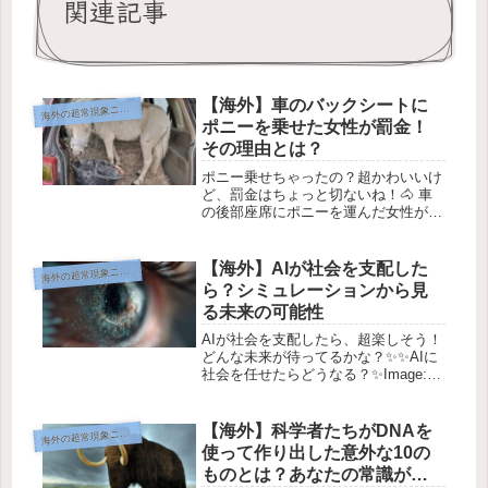
関連記事
【海外】車のバックシートに
海
外の超常現象ニュース
ポニーを乗せた女性が罰金！
その理由とは？
ポニー乗せちゃったの？超かわいいけ
ど、罰金はちょっと切ないね！🐴 車
の後部座席にポニーを運んだ女性が罰
金を科される！1. びっくりなニュース
先日、ドイツのアルスドルフで信じら
れない事件が起きました。ある女性
【海外】AIが社会を支配した
海
外の超常現象ニュース
が、ピンクの車の後部座席にポニー
ら？シミュレーションから見
を...
る未来の可能性
AIが社会を支配したら、超楽しそう！
どんな未来が待ってるかな？✨✨AIに
社会を任せたらどうなる？✨Image:
AI-generated (Midjourney)みんな、も
しAIが自由に社会を運営したらどうな
ると思う？🤔映画や本では、AIが...
【海外】科学者たちがDNAを
海
外の超常現象ニュース
使って作り出した意外な10の
ものとは？あなたの常識が覆