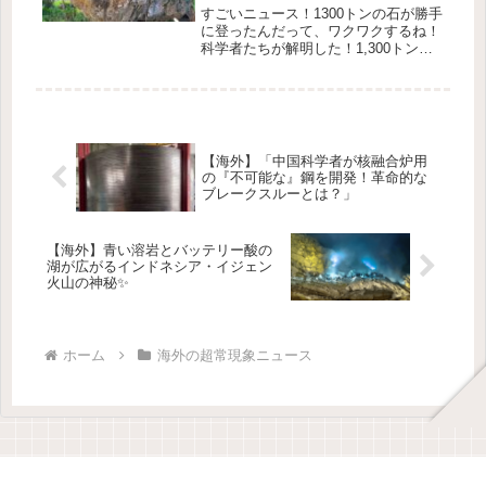
は？
すごいニュース！1300トンの石が勝手
に登ったんだって、ワクワクするね！
科学者たちが解明した！1,300トンの
岩が崖を「登った」理由🌊これがその
巨大な岩！画像クレジット: Martin
Kohler et al. University of...
【海外】「中国科学者が核融合炉用
の『不可能な』鋼を開発！革命的な
ブレークスルーとは？」
【海外】青い溶岩とバッテリー酸の
湖が広がるインドネシア・イジェン
火山の神秘✨
ホーム
海外の超常現象ニュース