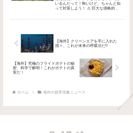
いるんだって！怖いけど、ちゃんと知
って対策しよう！ ⚠️ 巨大な侵略的ク
モがミシシッピ州に広がっている！🌍
🕷️ *画像: Joroクモ (Trichonephila
clavata) 🌿 最近、アメリカに「...
【海外】クリーンエアを手に入れた
国々、これが未来の呼吸法だ!!
【海外】究極のフライドポテトの秘
密、科学で解明！これがポテトの真
実だ！
ホーム
海外の超常現象ニュース