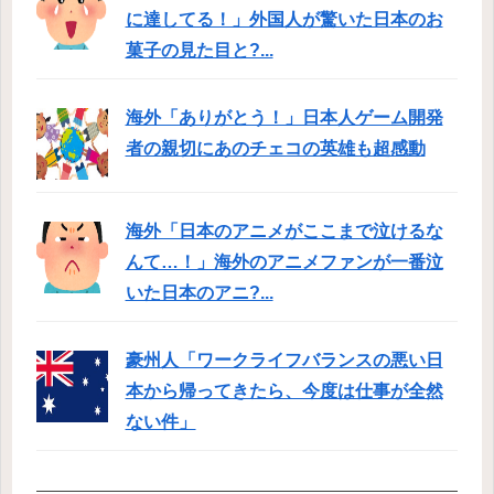
に達してる！」外国人が驚いた日本のお
菓子の見た目と?...
海外「ありがとう！」日本人ゲーム開発
者の親切にあのチェコの英雄も超感動
海外「日本のアニメがここまで泣けるな
んて…！」海外のアニメファンが一番泣
いた日本のアニ?...
豪州人「ワークライフバランスの悪い日
本から帰ってきたら、今度は仕事が全然
ない件」