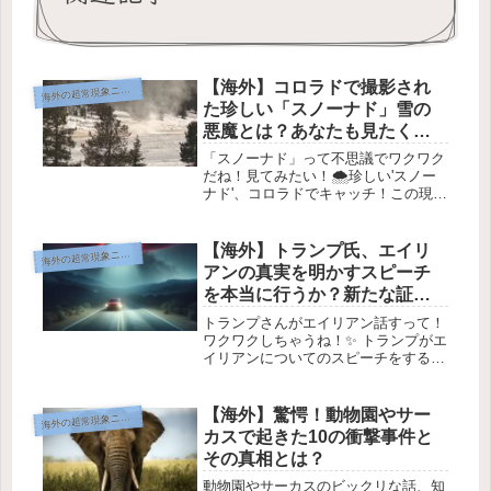
【海外】コロラドで撮影され
海
外の超常現象ニュース
た珍しい「スノーナド」雪の
悪魔とは？あなたも見たくな
る自然の不思議！
「スノーナド」って不思議でワクワク
だね！見てみたい！🌨️珍しい'スノー
ナド'、コロラドでキャッチ！この現象
が映された映像✨画像提供: Facebook
/ Mandy Campbell先週、コロラド州の
住民たちは、森の近くで見ることがで
【海外】トランプ氏、エイリ
海
外の超常現象ニュース
きる...
アンの真実を明かすスピーチ
を本当に行うか？新たな証拠
が浮上！
トランプさんがエイリアン話すって！
ワクワクしちゃうね！✨ トランプがエ
イリアンについてのスピーチをするか
も？！👽✨ 本当にその噂が真実なら？
画像提供：Bing AI / Dall-E 3 トランプ
の義理の娘が、彼が今年中にエイリア
【海外】驚愕！動物園やサー
海
外の超常現象ニュース
ンの存在...
カスで起きた10の衝撃事件と
その真相とは？
動物園やサーカスのビックリな話、知