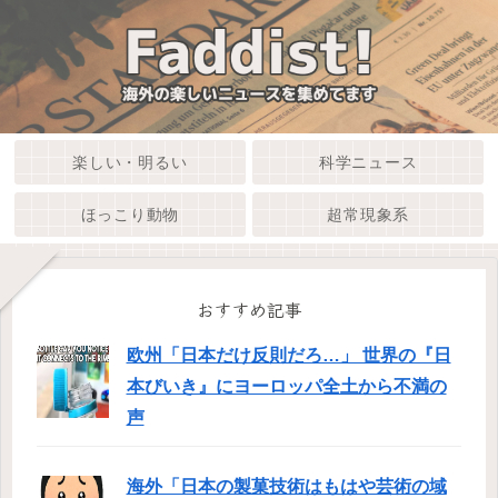
楽しい・明るい
科学ニュース
ほっこり動物
超常現象系
おすすめ記事
欧州「日本だけ反則だろ…」 世界の『日
本びいき』にヨーロッパ全土から不満の
声
海外「日本の製菓技術はもはや芸術の域