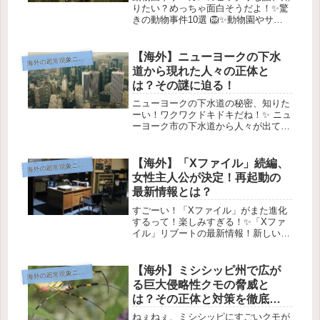
りたい？めっちゃ面白そうだよ！✨驚
きの動物事件10選 🦁✨動物園やサー
カスでは、時々信じられないような出
来事が起こることがあります。今回
は、その中でも特に衝撃的だった10の
【海外】ニューヨークの下水
海
外の超常現象ニュース
事件をご紹介します！🌍 やっぱり
道から現れた人々の正体と
動...
は？その謎に迫る！
ニューヨークの下水道の秘密、知りた
ーい！ワクワクドキドキだね！✨ ニュ
ーヨーク市の下水道から人々が出てく
るミステリー🕵️‍♀️ 画像出典: ニューヨー
ク市クレジット: Karl Döringer / (PD)
最近、ニューヨーク市で人々がマ...
【海外】「Xファイル」続編、
海
外の超常現象ニュース
女性主人公が決定！再起動の
最新情報とは？
すごーい！「Xファイル」がまた進化
するって！楽しみすぎる！✨「Xファ
イル」リブートの最新情報！新しい女
性リーダーがキャストされました
✨Fox Mulderのアイコニックなオフィ
ス。 画像提供: CC BY 2.0 Marcin
【海外】ミシシッピ州で広が
海
外の超常現象ニュース
Wichar...
る巨大侵略性クモの脅威と
は？その正体と対策を徹底解
説！
ねぇねぇ、ミシシッピにすごいクモが