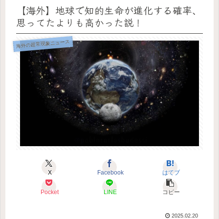
【海外】地球で知的生命が進化する確率、
思ってたよりも高かった説！
海外の超常現象ニュース
X
Facebook
はてブ
Pocket
LINE
コピー
2025.02.20