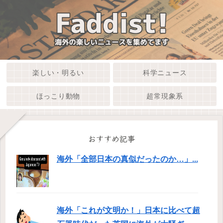
楽しい・明るい
科学ニュース
ほっこり動物
超常現象系
おすすめ記事
海外「全部日本の真似だったのか…」...
海外「これが文明か！」日本に比べて超