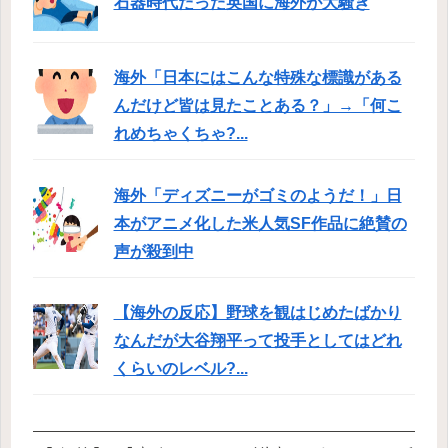
石器時代だった英国に海外が大騒ぎ
海外「日本にはこんな特殊な標識がある
んだけど皆は見たことある？」→「何こ
れめちゃくちゃ?...
海外「ディズニーがゴミのようだ！」日
本がアニメ化した米人気SF作品に絶賛の
声が殺到中
【海外の反応】野球を観はじめたばかり
なんだが大谷翔平って投手としてはどれ
くらいのレベル?...