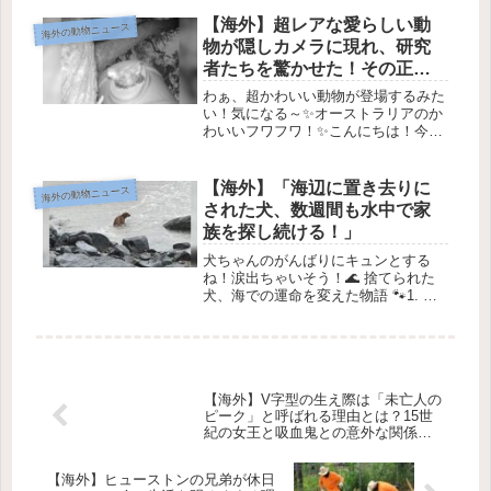
お話を紹介するね。✨これは、チャ
ド・タヴェルニアさんが運営している
【海外】超レアな愛らしい動
海外の動物ニュース
「North Country ...
物が隠しカメラに現れ、研究
者たちを驚かせた！その正体
とは？
わぁ、超かわいい動物が登場するみた
い！気になる～✨オーストラリアのか
わいいフワフワ！✨こんにちは！今日
はオーストラリアのDingo
Mountain（ディンゴ・マウンテン）で
の素敵な発見についてお話しするね❗️
【海外】「海辺に置き去りに
海外の動物ニュース
これ、ある研究者たちが動物たち...
された犬、数週間も水中で家
族を探し続ける！」
犬ちゃんのがんばりにキュンとする
ね！涙出ちゃいそう！🌊 捨てられた
犬、海での運命を変えた物語 🐾1. 運
命の出会い数年前、オーストラリアの
ニューサウスウェールズ州で、Jessie
Goetzeという女性が運転している
時、岩だらけのビーチ近く...
【海外】V字型の生え際は「未亡人の
ピーク」と呼ばれる理由とは？15世
紀の女王と吸血鬼との意外な関係を
解明！
【海外】ヒューストンの兄弟が休日