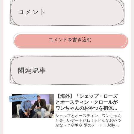
コメント
コメントを書き込む
関連記事
【海外】「シェップ・ローズ
海外の動物ニュース
とオースティン・クロールが
ワンちゃんのおやつを初体
験！夢のデート内容とは？」
シェップとオースティン、ワンちゃん
と楽しいデートだね！✨どんなおやつ
かな～？🐶💖🐶 夢のデート！Jollyと
の素敵なひと時 🌟はじめにみんな、