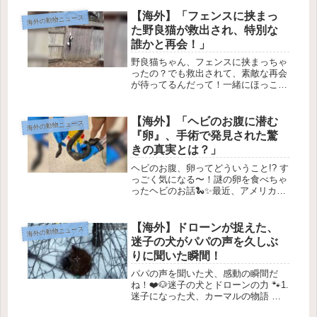
可愛いわんちゃんのデートを想像した
ことある？✨ Shep RoseとAusten
【海外】「フェンスに挟まっ
海外の動物ニュース
Krollが、7...
た野良猫が救出され、特別な
誰かと再会！」
野良猫ちゃん、フェンスに挟まっちゃ
ったの？でも救出されて、素敵な再会
が待ってるんだって！一緒にほっこり
しようね♡🐾 感動の猫救助物語1. 危
機一髪の猫昨年の2月、ある猫ちゃん
がフェンスに足を挟まれてぶら下がっ
【海外】「ヘビのお腹に潜む
海外の動物ニュース
ているところを見つけられました。...
『卵』、手術で発見された驚
きの真実とは？」
ヘビのお腹、卵ってどういうこと!? す
っごく気になる〜！謎の卵を食べちゃ
ったヘビのお話🐍✨最近、アメリカの
バージニア州にあるBlue Ridge
Wildlife Centerに、ちょっと変わった
患者さんが運ばれてきました。それは
【海外】ドローンが捉えた、
海外の動物ニュース
なんと、お...
迷子の犬がパパの声を久しぶ
りに聞いた瞬間！
パパの声を聞いた犬、感動の瞬間だ
ね！❤️🐶迷子の犬とドローンの力 🐾1.
迷子になった犬、カーマルの物語 🌨️
みんな、聞いて！今日は少し心温まる