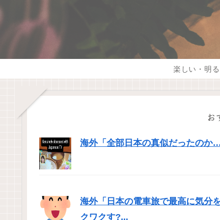
楽しい・明る
お
海外「全部日本の真似だったのか…」
海外「日本の電車旅で最高に気分
クワクす?...