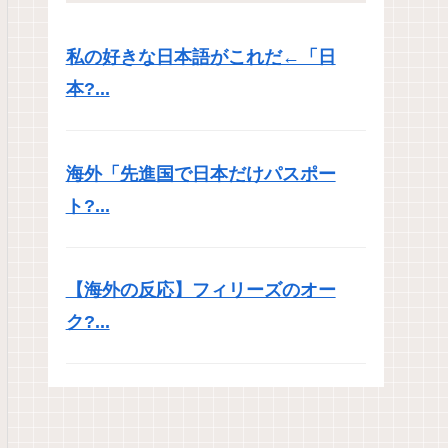
私の好きな日本語がこれだ←「日
本?...
海外「先進国で日本だけパスポー
ト?...
【海外の反応】フィリーズのオー
ク?...