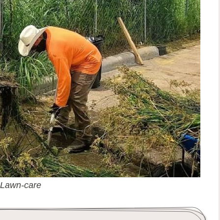
n-care