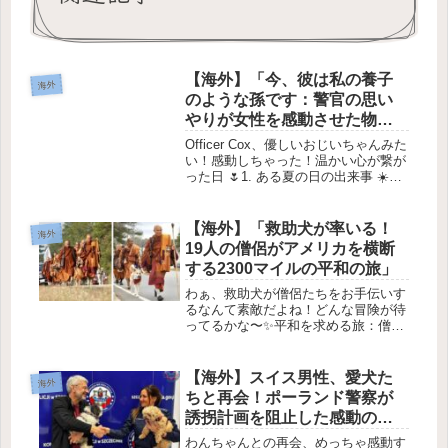
【海外】「今、彼は私の養子
海外
のような孫です：警官の思い
やりが女性を感動させた物
語」
Officer Cox、優しいおじいちゃんみた
い！感動しちゃった！温かい心が繋が
った日 🌷1. ある夏の日の出来事 ☀️
2025年8月9日、アメリカのミシガン
州ワイアンダットで、暑い夏の日に起
こった素敵なお話。警察官のジャナサ
【海外】「救助犬が率いる！
海外
ン・コックスさ...
19人の僧侶がアメリカを横断
する2300マイルの平和の旅」
わぁ、救助犬が僧侶たちをお手伝いす
るなんて素敵だよね！どんな冒険が待
ってるかな〜✨平和を求める旅：僧侶
たちと犬の友情 ✨🐾1. 僧侶たちの特
別な旅インドでの平和を求める旅の始
まりは、19人の仏教僧侶たちによる
【海外】スイス男性、愛犬た
海外
112日間の歩行からスタートしま...
ちと再会！ポーランド警察が
誘拐計画を阻止した感動の物
語
わんちゃんとの再会、めっちゃ感動す