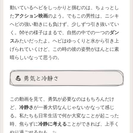
動いているヘビをしっかりと掴むのは、ちょっとし
た
アクション映画
のよう。でもこの男性は、ニシキ
ヘビの強い動きにも負けず、少しずつ引き抜いてい
く。👐その様子はまるで、自然の中での一つの
ダン
ス
みたいだったよ。ヘビはゆっくりと水から引き上
げられていくけど、この時の彼の姿勢がほんとに素
晴らしいなって思うの。
💪 勇気と冷静さ
この動画を見て、勇気が必要なのはもちろんだけ
ど、
冷静さ
が一番大切なんじゃないかなって感じ
る。私たちも日常生活で何か大変なことが起こった
時、焦らずに
冷静に考える
ことができれば、上手く
やり過ごせるかも。✨