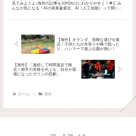
見てみようよ♪海外の記事を10代向けにわかりやすく！🌟1. み
んなが気になる！AIの発展🤖最近、AI（人工知能）って聞いた
ことあるかな？🤔 実は、これが未来の技術としてどんどん進化
して...
【海外】オランダ、危険な遊びを復
活！子供たちが木登りや棒で戦った
り、ハンマーで遊ぶ公園が熱い！
【海外】「連続して時間違反で敗
北！相手の失格を叫ぶも、自分が退
場になったガリンの悲劇」
ホーム
海外