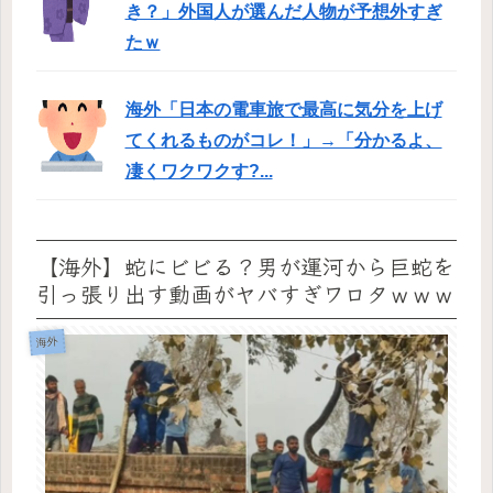
き？」外国人が選んだ人物が予想外すぎ
たｗ
海外「日本の電車旅で最高に気分を上げ
てくれるものがコレ！」→「分かるよ、
凄くワクワクす?...
【海外】蛇にビビる？男が運河から巨蛇を
引っ張り出す動画がヤバすぎワロタｗｗｗ
海外