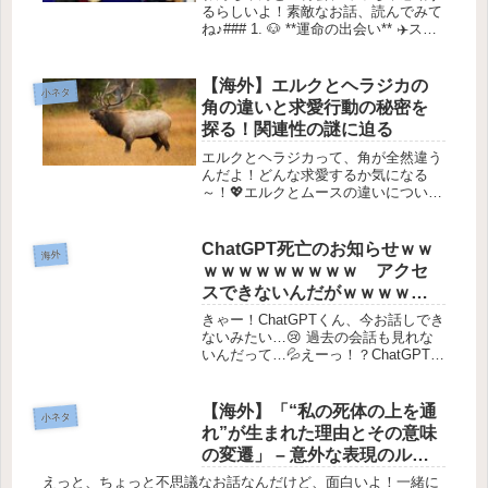
るらしいよ！素敵なお話、読んでみて
ね♪### 1. 🐶 **運命の出会い** ✈️スイ
スの男性**ロルフ・ウェグミュラー**
さんが、愛する2匹の犬と再会するた
めに奇跡を経験したお話を紹介する
【海外】エルクとヘラジカの
小ネタ
ね！このお話は、...
角の違いと求愛行動の秘密を
探る！関連性の謎に迫る
エルクとヘラジカって、角が全然違う
んだよ！どんな求愛するか気になる
～！💖エルクとムースの違いについて
✨エルクとムースはどちらもシカ科の
動物だけど、実はたくさんの違いがあ
るんだよ！今回は、その違いをわかり
ChatGPT死亡のお知らせｗｗ
海外
やすく紹介するね！目次📖角のサイ
ｗｗｗｗｗｗｗｗｗ アクセ
ズ、形...
スできないんだがｗｗｗｗｗ
ｗｗｗ
きゃー！ChatGPTくん、今お話しでき
ないみたい…😢 過去の会話も見れな
いんだって…💦えーっ！？ChatGPTが
使えない？！😱今、めっちゃ話題の
ChatGPTくんだけど、なんと、大規模
な障害が発生しちゃってるんだって！
【海外】「“私の死体の上を通
小ネタ
だから、今はチャット...
れ”が生まれた理由とその意味
の変遷」 – 意外な表現のルー
ツに迫る！
えっと、ちょっと不思議なお話なんだけど、面白いよ！一緒に