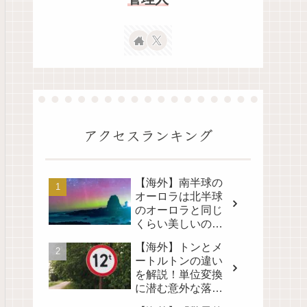
アクセスランキング
【海外】南半球の
オーロラは北半球
のオーロラと同じ
くらい美しいの
か？その真実に迫
【海外】トンとメ
る！
ートルトンの違い
を解説！単位変換
に潜む意外な落と
し穴とは？