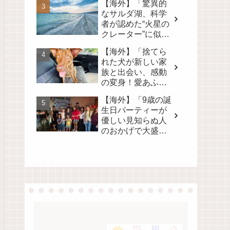
【海外】「驚異的
なサルダ湖、科学
者が認めた“火星の
クレーター”に似た
地球上唯一の場
【海外】「捨てら
所」
れた犬が新しい家
族と出会い、感動
の変身！愛あふれ
る旅路を見逃さな
【海外】「9歳の誕
いで💖」
生日パーティーが
優しい見知らぬ人
のおかげで大盛況
に！心温まるサプ
ライズの裏側」