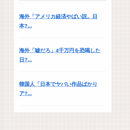
海外「アメリカ経済やばい説。日
本?...
海外「嘘だろ」4千万円を恐喝した
日?...
韓国人「日本でヤバい作品ばかり
ア?...