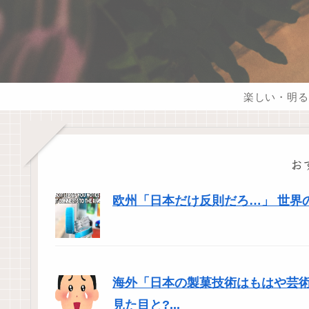
楽しい・明る
お
欧州「日本だけ反則だろ…」 世界
海外「日本の製菓技術はもはや芸
見た目と?...