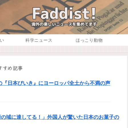
い
科学ニュース
ほっこり動物
すすめ記事
の『日本びいき』にヨーロッパ全土から不満の声
術の域に達してる！」外国人が驚いた日本のお菓子の