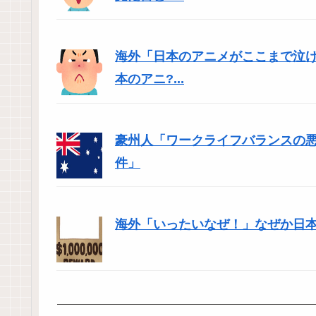
海外「日本のアニメがここまで泣
本のアニ?...
豪州人「ワークライフバランスの
件」
海外「いったいなぜ！」なぜか日