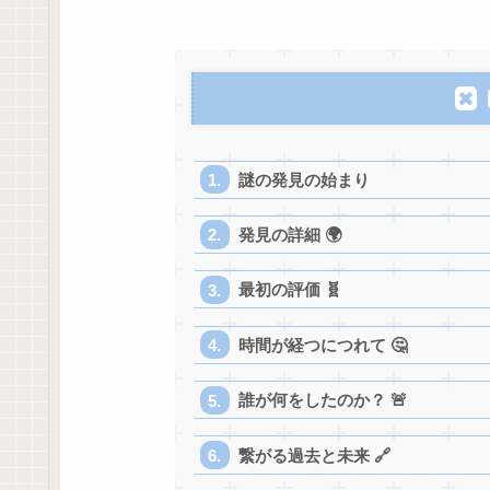
謎の発見の始まり
発見の詳細 🌍
最初の評価 🧬
時間が経つにつれて 🤔
誰が何をしたのか？ 🚨
繋がる過去と未来 🔗