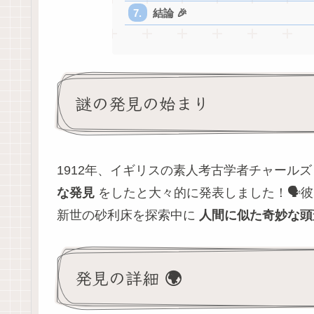
結論 🎉
謎の発見の始まり
1912年、イギリスの素人考古学者チャール
な発見
をしたと大々的に発表しました！🗣️
新世の砂利床を探索中に
人間に似た奇妙な頭
発見の詳細 🌍