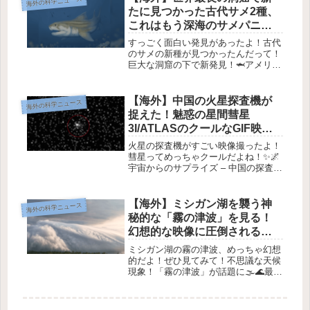
海外の科学ニュース
は、世界の不気味な死にまつわる迷信
たに見つかった古代サメ2種、
を10...
これはもう深海のサメパニッ
クだ！
すっごく面白い発見があったよ！古代
のサメの新種が見つかったんだって！
巨大な洞窟の下で新発見！🦈アメリカ
のマンモスケーブ国立公園の地下に
は、実は本当に巨大な洞窟システムが
広がっているんだよ！なんとその長さ
【海外】中国の火星探査機が
海外の科学ニュース
は686キロメートル（426マイル）も...
捉えた！魅惑の星間彗星
3I/ATLASのクールなGIF映像
を公開
火星の探査機がすごい映像撮ったよ！
彗星ってめっちゃクールだよね！✨🌌
宇宙からのサプライズ – 中国の探査機
が捉えた「3I/ATLAS」彗星！1. イン
ターステラービジターの登場！🌠今年
の7月1日、天文学者たちは
【海外】ミシガン湖を襲う神
海外の科学ニュース
「3I/ATLAS」と呼ばれ...
秘的な「霧の津波」を見る！
幻想的な映像に圧倒される体
験をシェア！
ミシガン湖の霧の津波、めっちゃ幻想
的だよ！ぜひ見てみて！不思議な天候
現象！「霧の津波」が話題に🌫️🌊最
近、天候の変化には驚かされることが
多いよね！雷や豪雨から、時には血の
ような雨やパンケーキのような氷ま