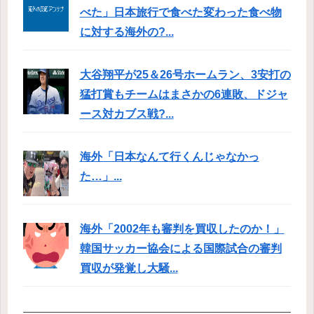
べた」日本旅行で食べた変わった食べ物
に対する海外の?...
大谷翔平が25＆26号ホームラン、3安打の
猛打賞もチームはまさかの6連敗、ドジャ
ース対カブス戦?...
海外「日本なんて行くんじゃなかっ
た…」...
海外「2002年も審判を買収したのか！」
韓国サッカー協会による国際試合の審判
買収が発覚し大騒...