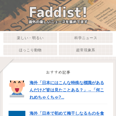
楽しい・明るい
科学ニュース
ほっこり動物
超常現象系
おすすめ記事
海外「日本にはこんな特殊な標識がある
んだけど皆は見たことある？」→「何こ
れめちゃくちゃ?...
海外「日本で初めて梅干しなるものを食