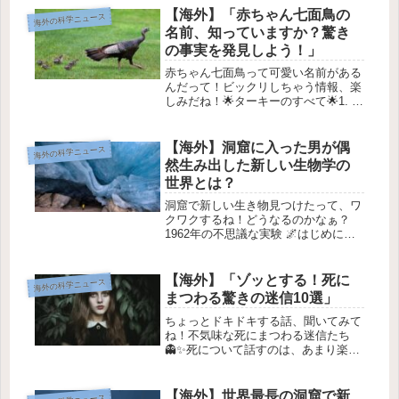
【海外】「赤ちゃん七面鳥の
海外の科学ニュース
名前、知っていますか？驚き
の事実を発見しよう！」
赤ちゃん七面鳥って可愛い名前がある
んだって！ビックリしちゃう情報、楽
しみだね！🌟ターキーのすべて🌟1. タ
ーキーってどんな鳥？🦃ターキーとい
うとアメリカのサンクスギビングやク
リスマスのお祝いを連想するけど、実
【海外】洞窟に入った男が偶
海外の科学ニュース
はすごい特徴を持った鳥なんです。...
然生み出した新しい生物学の
世界とは？
洞窟で新しい生き物見つけたって、ワ
クワクするね！どうなるのかなぁ？
1962年の不思議な実験 🌌はじめに
1962年、フランスのアルプス山脈にあ
る氷河の洞窟「スカラスソン」では、
一人の男が2ヶ月以上ぶりに地上に出
【海外】「ゾッとする！死に
海外の科学ニュース
てきました。彼の名前は、ミシェル...
まつわる驚きの迷信10選」
ちょっとドキドキする話、聞いてみて
ね！不気味な死にまつわる迷信たち
👻✨死について話すのは、あまり楽し
いものではないよね。でも、ちょっと
不思議で怖い迷信や伝説を見てみた
ら、少しは面白く感じるかも！今回
【海外】世界最長の洞窟で新