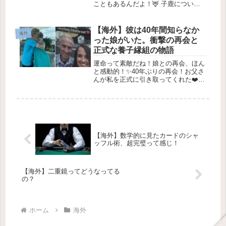
こともあるんだよ！🦌 子鹿について
知ろう！ねえ、みんな！今日はかわい
い子鹿についてお話しするよ🐾💕。森
でよく見かけるあのふわふわで小さな
【海外】彼は40年間知らなか
海外
鹿、実はたくさんの秘密が隠れている
った娘がいた。衝撃の再会と
んだ...
正式な養子縁組の物語
運命って素敵だね！娘との再会、ほん
と感動的！✨40年ぶりの再会！お父さ
んが私を正式に引き取ってくれた❤️
2026年2月16日 ジェニファー・スカイ
ルズの人生は、**悲しみ**、**持ちこ
たえる強さ**、そして**素晴らしい再
会**であふれて...
【海外】数学的に見たカードのシャ
ッフル術、超完璧って感じ！
【海外】二重鏡ってどうなってる
の？
ホーム
海外