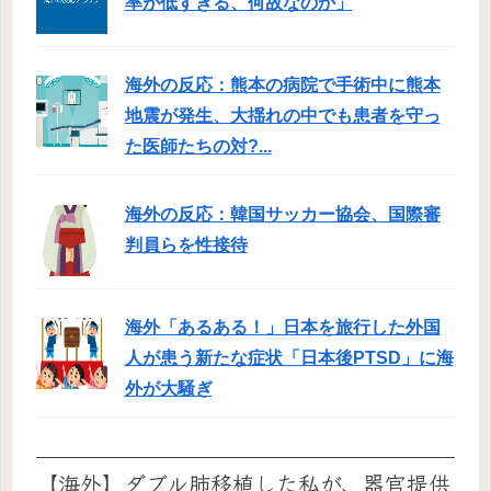
率が低すぎる、何故なのか」
海外の反応：熊本の病院で手術中に熊本
地震が発生、大揺れの中でも患者を守っ
た医師たちの対?...
海外の反応：韓国サッカー協会、国際審
判員らを性接待
海外「あるある！」日本を旅行した外国
人が患う新たな症状「日本後PTSD」に海
外が大騒ぎ
【海外】ダブル肺移植した私が、器官提供