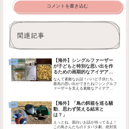
コメントを書き込む
関連記事
【海外】シングルファーザー
海外
が子どもと特別な思い出を作
るための画期的なアイデアと
は？
なんて素敵なお話！パパと子供たち、
最高の思い出ができたね♡シングルフ
ァーザーを支える素敵なアイデア
✨2025年9月18日ちょっとした親切
が、シングルダッドと子どもたちに素
敵な思い出を作ることになったお話で
【海外】「鳥の餌箱を巡る騒
海外
す💖心温まるアイデア💡A Reddi...
動、思わず笑える結末と
は？」
えっとね、面白いお話が待ってるよ！
この鳥さんたちのドタバタ劇、絶対笑