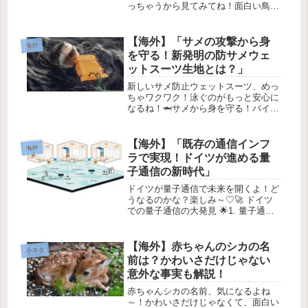
っちゃうから見てみてね！面白い鳥の
餌台ドラマのオチが最高！🐦✨2025年
7月25日最近、ある家の庭で起きた小
さな謎が、面白い「誰がやったの？」
【海外】「サメの攻撃から身
海外
のドラマになって、みんなを笑わ...
を守る！新発明の防サメウェ
ットスーツ生地とは？」
新しいサメ防止ウェットスーツ、めっ
ちゃワクワク！泳ぐのがもっと安心に
なるね！🦈サメから身を守る！バイト
プルーフのウェットスーツの研究🌊最
近、オーストラリアの研究者たちが、
サメの噛み傷から身を守るための新し
【海外】「既存の通信インフ
海外
いウェットスーツの素材を開発したん
ラで実現！ドイツが進める量
で...
子通信の新時代」
ドイツが量子通信で未来を開くよ！ど
うなるのかな？楽しみ～♡🚀 ドイツ
での量子通信の大発見 🌟1. 量子通信
とは何か？量子通信は、驚異的な技術
で、データを安全に送るためのシステ
ムです。✨ この通信方法は、量子力学
【海外】赤ちゃんのシカの名
小ネタ
の原則を利用して、送信された情...
前は？かわいさだけじゃない
意外な事実も解説！
赤ちゃんシカの名前、気になるよね
～！かわいさだけじゃなくて、面白い