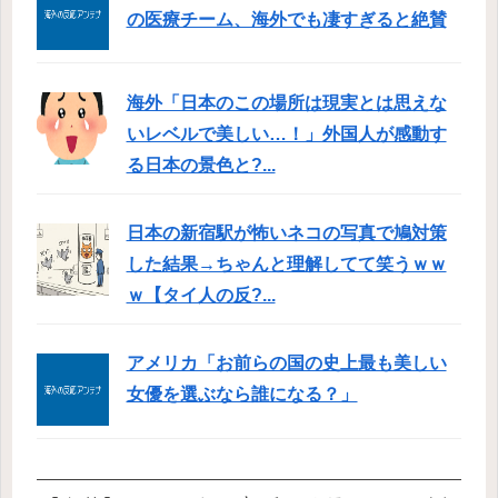
の医療チーム、海外でも凄すぎると絶賛
海外「日本のこの場所は現実とは思えな
いレベルで美しい…！」外国人が感動す
る日本の景色と?...
日本の新宿駅が怖いネコの写真で鳩対策
した結果→ちゃんと理解してて笑うｗｗ
ｗ【タイ人の反?...
アメリカ「お前らの国の史上最も美しい
女優を選ぶなら誰になる？」