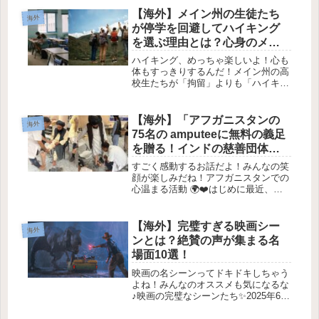
たちの生活にも影響を与えているんで
【海外】メイン州の生徒たち
海外
す🤖✨。このマーケットで、どの企...
が停学を回避してハイキング
を選ぶ理由とは？心身のメリ
ットに迫る！
ハイキング、めっちゃ楽しいよ！心も
体もすっきりするんだ！メイン州の高
校生たちが「拘留」よりも「ハイキン
グ」を選ぶ理由 🌲✨近頃、高校生たち
の間で聞かれるような問題—喧嘩をし
たり、授業中にスマホをいじったり、
【海外】「アフガニスタンの
海外
学校をサボったり—😳。でも、メイ
75名の amputeeに無料の義足
ン...
を贈る！インドの慈善団体が
感動の支援活動を実施」
すごく感動するお話だよ！みんなの笑
顔が楽しみだね！アフガニスタンでの
心温まる活動 🌍❤️はじめに最近、ア
フガニスタンのニュースってあまり耳
にしないけど、実は素敵な人たちが活
動してるんだよ！🇦🇫✨今回は、イン
【海外】完璧すぎる映画シー
海外
ドの慈善団体がアフガニスタンで行
ンとは？絶賛の声が集まる名
っ...
場面10選！
映画の名シーンってドキドキしちゃう
よね！みんなのオススメも気になるな
♪映画の完璧なシーンたち✨2025年6月
28日映画好きなら、誰にでも心に残る
瞬間があるよね。 chills や涙、感動を