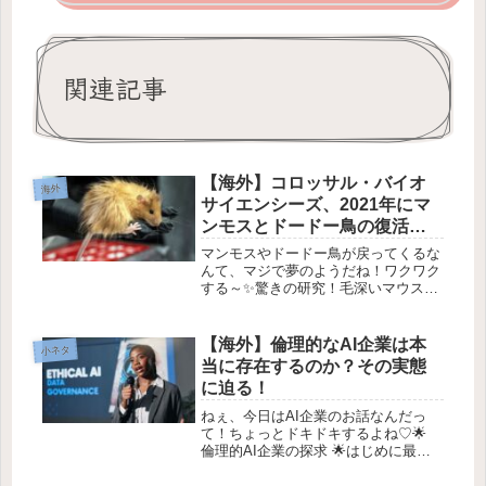
関連記事
【海外】コロッサル・バイオ
海外
サイエンシーズ、2021年にマ
ンモスとドードー鳥の復活計
画を発表
マンモスやドードー鳥が戻ってくるな
んて、マジで夢のようだね！ワクワク
する～✨驚きの研究！毛深いマウスを
作り出した科学者たち🐭✨こんにち
は、みんな！最近、すごく面白いニュ
ースを見つけたの。なんと、科学者た
【海外】倫理的なAI企業は本
小ネタ
ちが絶滅した動物を復活させるプロジ
当に存在するのか？その実態
ェク...
に迫る！
ねぇ、今日はAI企業のお話なんだっ
て！ちょっとドキドキするよね♡🌟
倫理的AI企業の探求 🌟はじめに最
近、倫理的なAI企業への関心が高まっ
ています。AI技術が進化する中で、私