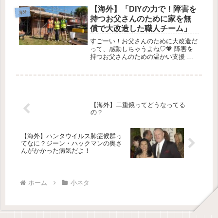
呼ぶシーン、何度観ても印象に残る瞬
【海外】「DIYの力で！障害を
海外
間。それを最近、映...
持つお父さんのために家を無
償で大改造した職人チーム」
すごーい！お父さんのために大改造だ
って、感動しちゃうよね♡💖 障害を
持つお父さんのための温かい支援 💖
📅 プロジェクトの始まりイギリスの
あるチャリティが、障害を抱えるお父
さんのために、家の増築を支援するボ
ランティアの建設チームを結成しまし
た...
【海外】二重鏡ってどうなってる
の？
【海外】ハンタウイルス肺症候群っ
てなに？ジーン・ハックマンの奥さ
んがかかった病気だよ！
ホーム
小ネタ