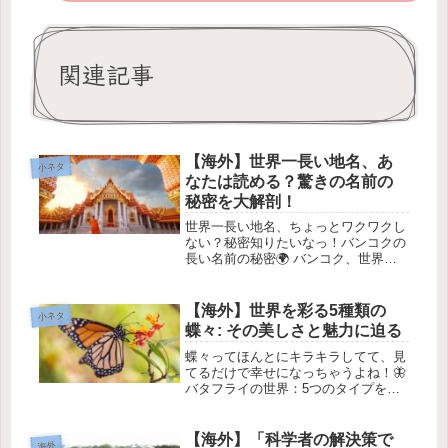
関連記事
【海外】世界一長い地名、あ
小ネタ
なたは読める？驚きの名前の
秘密を大解剖！
世界一長い地名、ちょっとワクワクし
ない？秘密知りたいなっ！バンコクの
長い名前の秘密🌍 バンコク、世界一
の長さ！バンコクは、世界一長い地名
としてギネス世界記録に載っている
よ！ 🏆 でも、知ってる？それって
【海外】世界を彩る5種類の
小ネタ
「バンコク」と呼ばれる名前じゃなく
蝶々: その美しさと魅力に迫る
て、...
蝶々ってほんとにキラキラしてて、見
てるだけで幸せになっちゃうよね！🦋
バタフライの世界：5つのタイプを知
ろう！アイキャッチな羽を持って、美
しい花々の間を舞う蝶たち🌸。彼女た
ちは、ただの美しい生き物ではなく、
【海外】「科学者の解決策で
海外