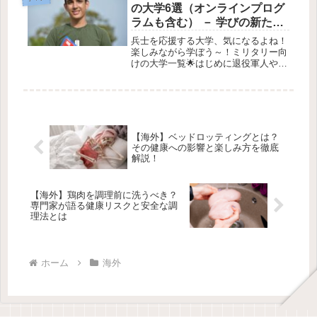
すことが分かったんだって！💡 今回
の大学6選（オンラインプログ
はそ...
ラムも含む） － 学びの新たな
可能性を見つけよう！
兵士を応援する大学、気になるよね！
楽しみながら学ぼう～！ミリタリー向
けの大学一覧🌟はじめに退役軍人や現
役の軍人さんにとって、大学生活って
ちょっと異世界のように感じるかもし
れません。でも安心して！✨ここで
は、軍人に優しい大学がたくさん紹介
され...
【海外】ベッドロッティングとは？
その健康への影響と楽しみ方を徹底
解説！
【海外】鶏肉を調理前に洗うべき？
専門家が語る健康リスクと安全な調
理法とは
ホーム
海外