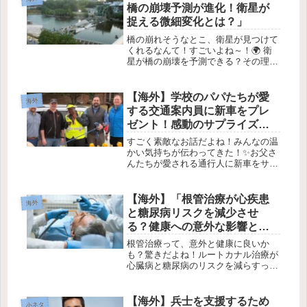
自然界で重要な役割を果たしていま
橋の崩壊予測が進化！衛星が
す。...
捉える微細変化とは？」
橋の崩れそうなとこ、衛星が見つけて
くれるなんて！すごいよね～！🌍 衛
星が橋の崩壊を予測できる？その理由
とは！1. イントロダクション✨最近、
橋の安全性に関する驚くべき研究が発
表されました！大学の科学者たちが、
【海外】学校のパパたちが愛
海外
衛星とレーダー技術を使って、橋の...
する交通案内員に新車をプレ
ゼント！感動のサプライズ物
語
すごく素敵なお話だよね！みんなの温
かい気持ちが伝わってきた！✨お父さ
んたちが愛される通行人に新車をサプ
ライズ！🚗💖2026年3月13日テキサス
州の小学校で、通行人のマダムが愛さ
れていることを知った保護者たちが、
【海外】「根管治療が心疾患
海外
彼女のために新しい車を贈ること...
と糖尿病リスクを減少させ
る？健康への意外な影響と
は！」
根管治療って、意外と健康に良いか
も？驚きだよね！ルートカナル治療が
心臓病と糖尿病のリスクを減らすって
知ってる？🦷みんな、ルートカナル治
療って聞いたことあるよね？その治療
が実は心臓病や糖尿病のリスクを減ら
【海外】兵士を支援するため
小ネタ