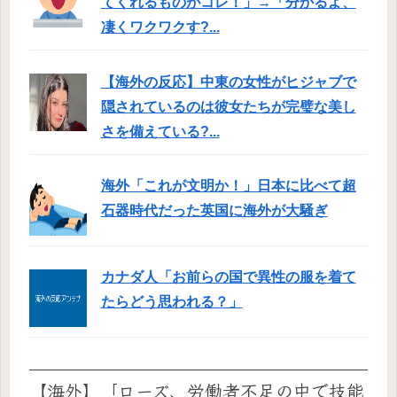
てくれるものがコレ！」→「分かるよ、
凄くワクワクす?...
【海外の反応】中東の女性がヒジャブで
隠されているのは彼女たちが完璧な美し
さを備えている?...
海外「これが文明か！」日本に比べて超
石器時代だった英国に海外が大騒ぎ
カナダ人「お前らの国で異性の服を着て
たらどう思われる？」
【海外】「ローズ、労働者不足の中で技能