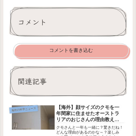
コメント
コメントを書き込む
関連記事
【海外】顔サイズのクモを一
海外の科学ニュース
年間家に住ませたオーストラ
リアのおじさんの理由教えち
ゃう！
クモさんと一年も一緒に？驚きだね！
どんな理由があるのかな～？楽しみ