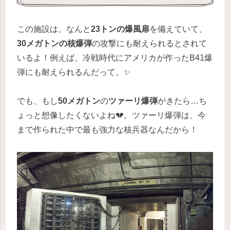
この施設は、なんと
23トンの爆風扉
を備えていて、
30メガトンの核爆弾
の攻撃にも耐えられるとされて
いるよ！例えば、冷戦時代にアメリカが作ったB41爆
弾にも耐えられるんだって。✨
でも、もし
50メガトン
の
ツァーリ爆弾
がきたら…ち
ょっと想像したくないよね💔。ツァーリ爆弾は、今
まで作られた中で最も強力な核兵器なんだから！