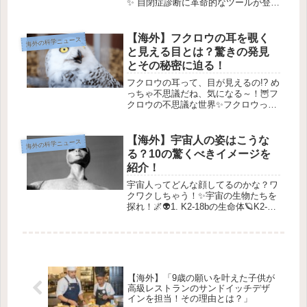
✨ 自閉症診断に革命的なツールが登
場！ ✨👶最近の研究で、科学者たちが
子供の自閉症を診断するための新しい
簡単なツールを見つけたんだって！🕹️
【海外】フクロウの耳を覗く
海外の科学ニュース
💡このツールは、なんと1分間のビ...
と見える目とは？驚きの発見
とその秘密に迫る！
フクロウの耳って、目が見えるの!? め
っちゃ不思議だね、気になる～！🦉フ
クロウの不思議な世界✨フクロウっ
て、本当に変わってて素敵な動物だよ
ね！今回は、フクロウの不思議な特徴
と彼らの環境への適応について、カジ
【海外】宇宙人の姿はこうな
海外の科学ニュース
ュアルに紹介しちゃうよ。🌙1. フ...
る？10の驚くべきイメージを
紹介！
宇宙人ってどんな顔してるのかな？ワ
クワクしちゃう！✨宇宙の生物たちを
探れ！🌌👽1. K2-18bの生命体🪐K2-
18bは、地球から120光年も離れたと
ころにある惑星で、特に面白い発見が
あったの💡。なんと、James Webb
Space T...
【海外】「9歳の願いを叶えた子供が
高級レストランのサンドイッチデザ
インを担当！その理由とは？」