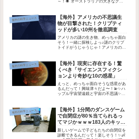
～！🕷️ オーストラリアの大きなクモ
との一年 🏡みんな、オーストラリア
ってクモだらけで有名だけど、最近、
ちょっとびっくりするニュースがあっ
【海外】アメリカの不思議生
海外の科学ニュース
たの！😱なんと、オーストラリアに住
物が目撃された！クリプティ
ん...
ッドが多い10州を徹底調査
アメリカの謎の生き物、めっちゃ面白
そう！一緒に探検しよっ♪謎のクリプ
トイドがうじゃうじゃ！アメリカのミ
ステリー州10選アメリカには、森の中
や湖で見かけられる謎の生物たちがた
くさんいるんだよ！これらは「クリプ
【海外】現実に存在する！驚
海外の科学ニュース
トイド」と呼ばれていて、存在が科
くべき「サイエンスフィクシ
学...
ョンより奇妙な10の惑星」
えっと、めっちゃ面白そうな惑星があ
るんだって！興味津々だよ〜！💫✨ハ
ッブル宇宙望遠鏡と宇宙の不思議✨は
じめに🌌1990年4月に低軌道に打ち上
げられたハッブル宇宙望遠鏡は、宇宙
のさまざまな素晴らしい景色を私たち
【海外】1分間のダンスゲーム
海外の科学ニュース
に見せてくれました。🌠 25年が...
で自閉症が80％当てられるっ
てマジかｗｗｗ183人のキッズ
ガチ検証！
新しいゲームで子どもたちの自閉症を
診断できるんだって！楽しそう！✨👶