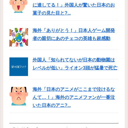
に達してる！」外国人が驚いた日本のお
菓子の見た目と?...
海外「ありがとう！」日本人ゲーム開発
者の親切にあのチェコの英雄も超感動
外国人「知られてないが日本の動物園は
レベルが低い」ライオン3頭が猛暑で死亡
海外「日本のアニメがここまで泣けるな
んて…！」海外のアニメファンが一番泣
いた日本のアニ?...