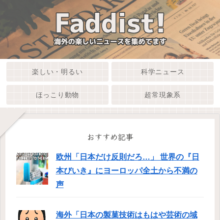
楽しい・明るい
科学ニュース
ほっこり動物
超常現象系
おすすめ記事
欧州「日本だけ反則だろ…」 世界の『日
本びいき』にヨーロッパ全土から不満の
声
海外「日本の製菓技術はもはや芸術の域