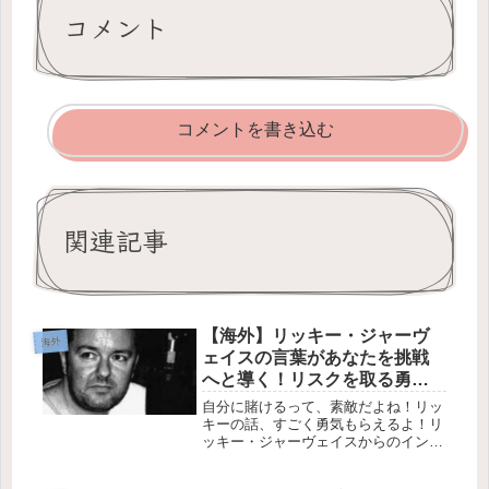
コメント
コメントを書き込む
関連記事
【海外】リッキー・ジャーヴ
海外
ェイスの言葉があなたを挑戦
へと導く！リスクを取る勇気
を持とう
自分に賭けるって、素敵だよね！リッ
キーの話、すごく勇気もらえるよ！リ
ッキー・ジャーヴェイスからのインス
ピレーション：リスクを取る勇気！
✨2025年10月10日 自分を信じること