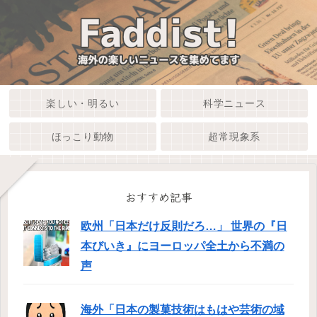
楽しい・明るい
科学ニュース
ほっこり動物
超常現象系
おすすめ記事
欧州「日本だけ反則だろ…」 世界の『日
本びいき』にヨーロッパ全土から不満の
声
海外「日本の製菓技術はもはや芸術の域