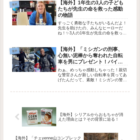
くさんあります！この州は歴史や民間
【海外】1年生の3人の子ども
海外
伝承に富んでいて、ゴーストハンター
たちが先生の命を救った感動
た...
の物語
すっごく勇敢な子たちがいるんだよ！
先生を助けたの、みんなヒーローだ
ね！✨3人の1年生が先生の命を救った
お話✨1. ヒーローたちの誕生先週、ア
メリカ・バージニア州のレイクビュー
小学校で、一瞬の勇気とチームワーク
【海外】「ミシガンの刑事、
海外
が光る出来事がありました⭐ なん...
心無い泥棒から奪われた自転
車を男にプレゼント！バイカ
ーの涙！」
わぁ、めっちゃ感動しちゃった！親切
な警官さんが新しい自転車を買ってあ
げたんだって、素敵！ミシガンの警察
官が盗まれた自転車のために新しい自
転車を買ってあげる2025年2月1日 今
日はミシガン州サギノーからの心温ま
るニュースを紹介するよ😊自転車...
【海外】シリアルからおもちゃが消
えた理由とは？その背景に迫る！
【海外】「チェyenne山コンプレック