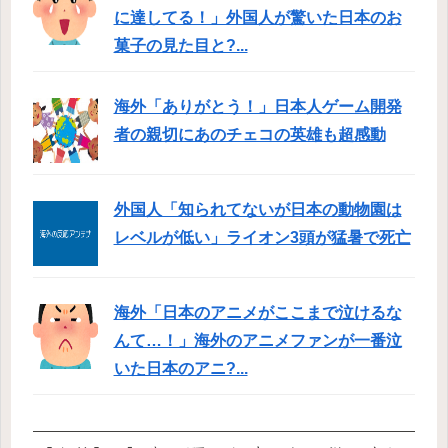
に達してる！」外国人が驚いた日本のお
菓子の見た目と?...
海外「ありがとう！」日本人ゲーム開発
者の親切にあのチェコの英雄も超感動
外国人「知られてないが日本の動物園は
レベルが低い」ライオン3頭が猛暑で死亡
海外「日本のアニメがここまで泣けるな
んて…！」海外のアニメファンが一番泣
いた日本のアニ?...