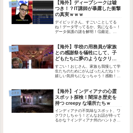
は、いつだって大切だよ！リッキー・
【海外】ディープシークは嘘
海外
ジャーヴェイスがそのいい例を見...
つき！？IT講師が暴露した衝撃
の真実ｗｗｗ
デイビッドさん、すごいことしてる
ね！データ守ってるか、気になる～！
データ保護の謎を解明！🤔最近、
YouTuberでありITトレーナーのデイビ
ッド・ボンバルさんが、ちょっと大き
な実験をしたんです！🕵️‍♂️ 彼の目的
【海外】学校の用務員が家族
海外
は、中国の人工知能企業ディ...
との感謝祭を犠牲にして、子
どもたちに夢のようなクリス
マスをプレゼント！
すごい！おじさん、家族も我慢して学
生たちのためにがんばったんだね！✨
嬉しい気持ちになっちゃう！感動！学
校の清掃員が家族との感謝祭を犠牲に
して、生徒たちに魔法のクリスマスを
プレゼント🎄✨2025年12月29日みんな
【海外】インディアナの心霊
小ネタ
が感謝祭を楽しんでいる間、あ...
スポット探検！闇深き歴史を
持つ creepy な場所たちｗ
インディアナの不気味なスポット、ワ
クワクしちゃう！どんなお話が待って
るかな？インディアナ州のハントされ
たスポットを探る👻インディアナ州に
は、心を引きつける不気味な場所がた