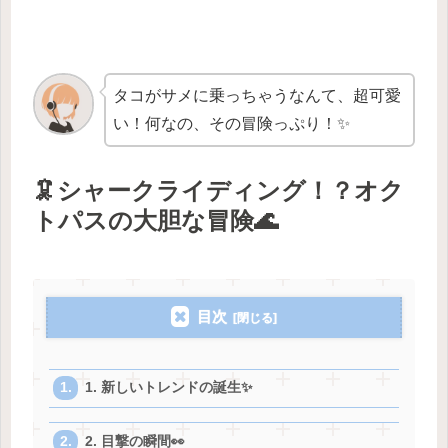
タコがサメに乗っちゃうなんて、超可愛
い！何なの、その冒険っぷり！✨
🦑シャークライディング！？オク
トパスの大胆な冒険🌊
目次
1. 新しいトレンドの誕生✨
2. 目撃の瞬間👀