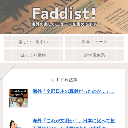
楽しい・明るい
科学ニュース
ほっこり動物
超常現象系
おすすめ記事
海外「全部日本の真似だったのか…」...
海外「これが文明か！」日本に比べて超