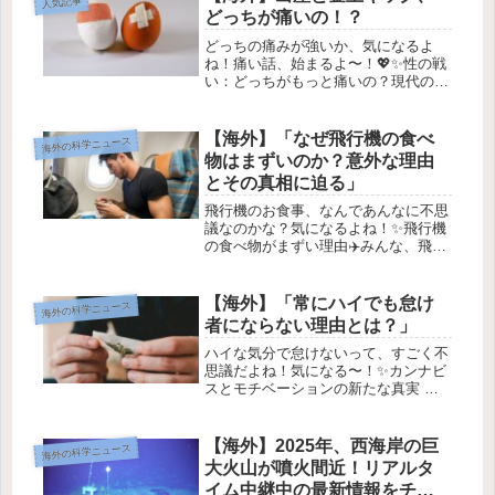
人気記事
ら、「これ、本当に肌に効果ある
どっちが痛いの！？
の？」...
どっちの痛みが強いか、気になるよ
ね！痛い話、始まるよ〜！💖✨性の戦
い：どっちがもっと痛いの？現代の男
女の戦いの中で、でもずっと続いてい
る議論があります。それは「どちらが
もっと効く痛みを味わっているの？」
【海外】「なぜ飛行機の食べ
海外の科学ニュース
ってこと。例えば、出産は痛みの象徴
物はまずいのか？意外な理由
の一...
とその真相に迫る」
飛行機のお食事、なんであんなに不思
議なのかな？気になるよね！✨飛行機
の食べ物がまずい理由✈️みんな、飛行
機の食事ってなぜあんなにまずく感じ
るのかな？😅 実は、飛行機の料理が
まずいのはシェフのせいだけじゃなく
【海外】「常にハイでも怠け
海外の科学ニュース
て、色んな要因が関係してるんだ
者にならない理由とは？」
よ。...
ハイな気分で怠けないって、すごく不
思議だよね！気になる〜！✨カンナビ
スとモチベーションの新たな真実 🌿1.
ステレオタイプの打破 💥人気のある
イメージとは裏腹に、大麻を常用して
いる人々は必ずしも「怠け者」ではな
【海外】2025年、西海岸の巨
海外の科学ニュース
いかもしれません。新しい研究に...
大火山が噴火間近！リアルタ
イム中継中の最新情報をチェ