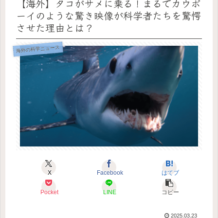
【海外】タコがサメに乗る！まるでカウボ
ーイのような驚き映像が科学者たちを驚愕
させた理由とは？
海外の科学ニュース
X
Facebook
はてブ
Pocket
LINE
コピー
2025.03.23