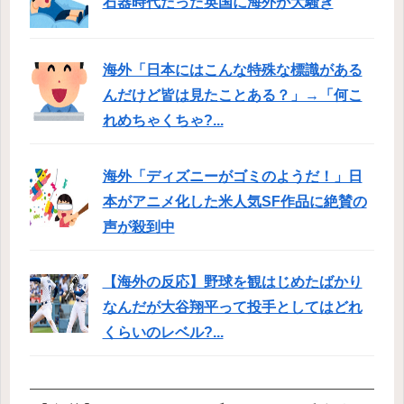
石器時代だった英国に海外が大騒ぎ
海外「日本にはこんな特殊な標識がある
んだけど皆は見たことある？」→「何こ
れめちゃくちゃ?...
海外「ディズニーがゴミのようだ！」日
本がアニメ化した米人気SF作品に絶賛の
声が殺到中
【海外の反応】野球を観はじめたばかり
なんだが大谷翔平って投手としてはどれ
くらいのレベル?...