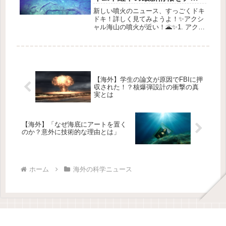
ック！
新しい噴火のニュース、すっごくドキ
ドキ！詳しく見てみようよ！✨アクシ
ャル海山の噴火が近い！🌋✨1. アクシ
ャル海山って何？🤔アメリカ西海岸か
ら約480キロの位置にあるアクシャル
海山は、太平洋の海底にある大きな火
山だよ！この海山は、高さが約1...
【海外】学生の論文が原因でFBIに押
収された！？核爆弾設計の衝撃の真
実とは
【海外】「なぜ海底にアートを置く
のか？意外に技術的な理由とは」
ホーム
海外の科学ニュース