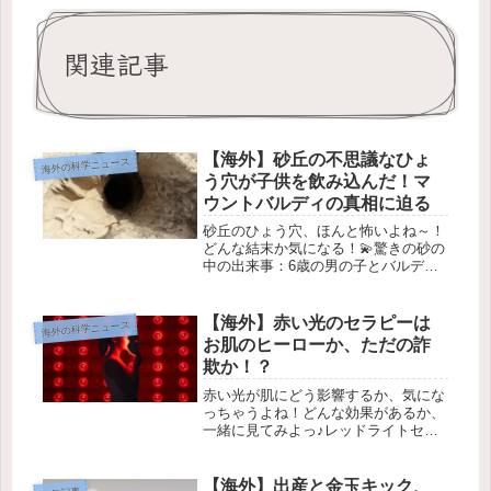
関連記事
【海外】砂丘の不思議なひょ
海外の科学ニュース
う穴が子供を飲み込んだ！マ
ウントバルディの真相に迫る
砂丘のひょう穴、ほんと怖いよね～！
どんな結末か気になる！💫驚きの砂の
中の出来事：6歳の男の子とバルディ
山の神秘💫1. 【事件の概要】2013
年、インディアナ州のミシガン湖の近
くにあるバルディ山という場所で、6
【海外】赤い光のセラピーは
海外の科学ニュース
歳の男の子ナサンが砂に埋もれてし...
お肌のヒーローか、ただの詐
欺か！？
赤い光が肌にどう影響するか、気にな
っちゃうよね！どんな効果があるか、
一緒に見てみよっ♪レッドライトセラ
ピーって何？もし、インフルエンサー
たちがちょっと不気味な赤い光のマス
クをつけているのを見たことがあるな
【海外】出産と金玉キック、