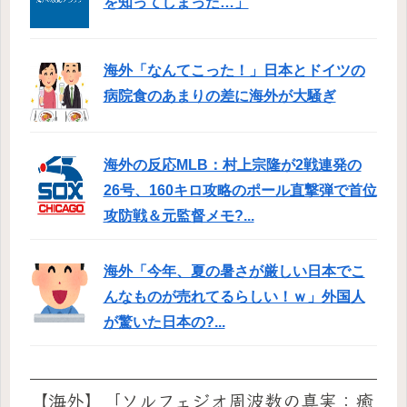
を知ってしまった…」
海外「なんてこった！」日本とドイツの
病院食のあまりの差に海外が大騒ぎ
海外の反応MLB：村上宗隆が2戦連発の
26号、160キロ攻略のポール直撃弾で首位
攻防戦＆元監督メモ?...
海外「今年、夏の暑さが厳しい日本でこ
んなものが売れてるらしい！ｗ」外国人
が驚いた日本の?...
【海外】「ソルフェジオ周波数の真実：癒