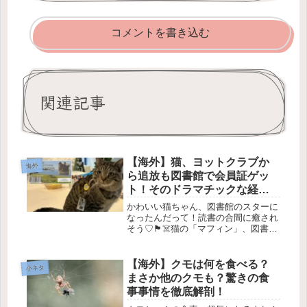
コメントを書き込む
関連記事
【海外】猫、ヨットクラブか
海外
ら追放も図書館で会員証ゲッ
ト！そのドラマチックな経緯
とは？
かわいい猫ちゃん、図書館のスターに
なったんだって！読書の合間に癒され
そう♡🏴‍☠️猫の「マフィン」、図書館
のメンバーに！2026年4月14日みん
な、こんにちは！🥰 今日は特別なネ
コ、マフィンの話をするよ。彼は5歳
【海外】クモは何を食べる？
小ネタ
の地域ネコで、地元の図書館の...
まさか他のクモも？驚きの食
事事情を徹底解剖！