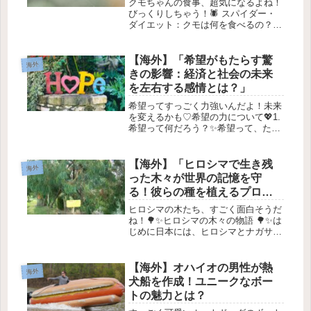
クモちゃんの食事、超気になるよね！
びっくりしちゃう！🕷️ スパイダー・
ダイエット：クモは何を食べるの？ク
モって意外と恐ろしい存在だと思われ
がちだけど、実は彼らは私たちの生活
を助ける存在でもあるんだよ！✨ クモ
【海外】「希望がもたらす驚
海外
は他の昆虫を食べることで、病気を...
きの影響：経済と社会の未来
を左右する感情とは？」
希望ってすっごく力強いんだよ！未来
を変えるかも♡希望の力について💖1.
希望って何だろう？✨希望って、ただ
の「羽のある物」だと思う？それと
も、アリストテレスが言ったように
「目覚めた夢」なのかな？💭アマン
【海外】「ヒロシマで生き残
海外
ダ・ゴーマンが2021年に言ったよう
った木々が世界の記憶を守
に...
る！彼らの種を植えるプロジ
ェクト」
ヒロシマの木たち、すごく面白そうだ
ね！🌳✨ヒロシマの木々の物語 🌳✨は
じめに日本には、ヒロシマとナガサキ
の原爆投下を記憶に留めるために活動
している組織があります。この取り組
みは、私たちの歴史を忘れないように
【海外】オハイオの男性が熱
海外
するためのものです。最近、原爆投
犬船を作成！ユニークなボー
下...
トの魅力とは？