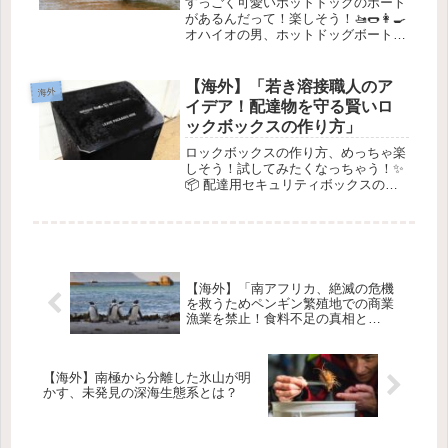
すっごく可愛いホットドッグのボート
があるんだって！楽しそう！🚤🌭👩‍🍳
オハイオの男、ホットドッグボートで
注目を集める！2025年6月24日 こんに
ちは、みんな！🌟今日はちょっと変わ
ったストーリーを紹介するね！オハイ
【海外】「若き溶接職人のア
海外
オ出身のコンナー・ソンネン...
イデア！配達物を守る賢いロ
ックボックスの作り方」
ロックボックスの作り方、めっちゃ楽
しそう！試してみたくなっちゃう！✨
📦 配達用セキュリティボックスの話
1. はじめに最近、配達された荷物を盗
む「ポーチパイレーツ」が増えている
って聞いたことある？💔 そんな中、
ある22歳の若者が自分の荷物を守...
【海外】「南アフリカ、絶滅の危機
を救うためペンギン繁殖地での商業
漁業を禁止！食料不足の真相と
は？」
【海外】南極から分離した氷山が明
かす、未発見の深海生態系とは？