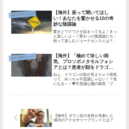
ッカーについて思い描くのは、銀行口
座やサーバー、データベースを狙う
姿。でも、実はもっと奇妙なものも標
【海外】座って聞いてほし
海外の科学ニュース
的になることがあるんだよ！毎日使っ
い！あなたを驚かせる10の奇
て...
妙な陰謀論
驚きとワクワクが詰まってるよ！きっ
と楽しいよ～♡変わった陰謀論たち：
知って楽しむジョークセンスとは？
🤔✨おそらく、みんなは「地球は平面
だ」と信じている人を見たことがある
かもしれないし、月がホログラムだと
【海外】「極めて珍しい病
海外の科学ニュース
考える人の記事を読んだことがあるで
気、プロソポメタモルフォシ
し...
アとは？患者が顔をドラゴン
として認識する不思議な現
ねぇ、ドラゴンの顔が見えちゃう病気
象」
って、めっちゃ不思議じゃない！？気
になる～！💖不思議な脳の病気「プロ
ソポメタモルフォシー」って何？こん
にちは！今日は超珍しい病気、「プロ
ソポメタモルフォシー」（通称
PMO）についてお話しするね✨ これ
は、私...
【海外】ダウン症の女性が共創した
成功のアクセサリーブランドとは？