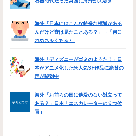
石器時代だった英国に海外が大騒ぎ
海外「日本にはこんな特殊な標識がある
んだけど皆は見たことある？」→「何こ
れめちゃくちゃ?...
海外「ディズニーがゴミのようだ！」日
本がアニメ化した米人気SF作品に絶賛の
声が殺到中
海外「お前らの国に他愛のない対立って
ある？」日本「エスカレーターの立つ位
置」