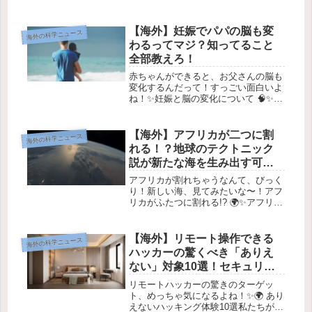
ロボットや宇宙探査機が送ってくる素
敵な画像が話題になっています🎉。今
回は、火星の表面にある変わった岩の
【海外】妊娠でパパの脳も変
海外の科学ニュース
形状についてお話しします。**📷 興...
わるってマジ？知ってること
全部教えろ！
赤ちゃんができると、お父さんの脳も
変化するんだって！すっごい面白いよ
ね！✨妊娠と脳の変化について 🧠✨妊
娠って、つわりや変な食べ物の
cravingsなど、予想外のことがたくさ
ん起こりますよね。実は、妊娠中は身
【海外】アフリカが二つに割
海外の科学ニュース
体だけでなく、脳にもさまざまな...
れる！？地球のテクトニック
説が新たな海を生み出す可能
性
アフリカが割れちゃうなんて、びっく
り！新しい海、見てみたいな〜！アフ
リカがふたつに割れる!? 🌍✨アフリカ
大陸がじわじわとふたつに分裂しつつ
あるって、信じられる？これは地質学
的なプロセスで、何百万年もかかるけ
【海外】リモート操作できる
海外の科学ニュース
ど、東アフリカの一部が大陸から分...
ハッカーの驚くべき「ありえ
ない」対象10選！セキュリテ
ィの常識を覆す！
リモートハッカーの驚きのターゲッ
ト、めっちゃ気になるよね！✨🌍 あり
えないハッキング体験10選私たちがハ