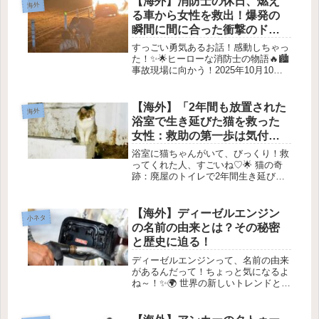
【海外】消防士の休日、燃え
海外
もっと知られていない種類もあるん
る車から女性を救出！爆発の
で...
瞬間に間に合った衝撃のドラ
マ
すっごい勇気あるお話！感動しちゃっ
た！✨🌟ヒーローな消防士の物語🔥🏙️
事故現場に向かう！2025年10月10
日、アメリカ・ルイジアナ州での出来
事。オフ-duty（勤務外）の消防士、
アンドリュー・ニクソンさんが、一人
【海外】「2年間も放置された
海外
の女性を燃える車から救出し...
浴室で生き延びた猫を救った
女性：救助の第一歩は気付く
ことから」
浴室に猫ちゃんがいて、びっくり！救
ってくれた人、すごいね♡🌟 猫の奇
跡：廃屋のトイレで2年間生き延びた
猫を救った女性1. 不思議な出会いある
日、イギリスに住む チク・シン さん
が、知らない人から送られた一枚の写
【海外】ディーゼルエンジン
小ネタ
真をきっかけに、壮大な冒険が始...
の名前の由来とは？その秘密
と歴史に迫る！
ディーゼルエンジンって、名前の由来
があるんだって！ちょっと気になるよ
ね～！✨🌍 世界の新しいトレンドと私
たちの生活 🌟最近、海外の記事を読
んで、いろいろな新しいトレンドやラ
イフスタイルについて勉強したの！今