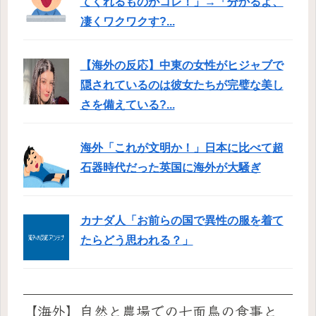
てくれるものがコレ！」→「分かるよ、
凄くワクワクす?...
【海外の反応】中東の女性がヒジャブで
隠されているのは彼女たちが完璧な美し
さを備えている?...
海外「これが文明か！」日本に比べて超
石器時代だった英国に海外が大騒ぎ
カナダ人「お前らの国で異性の服を着て
たらどう思われる？」
【海外】自然と農場での七面鳥の食事と