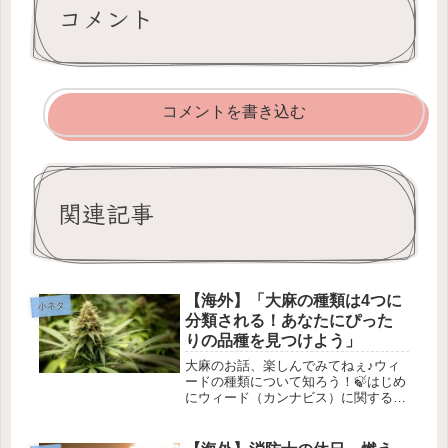
コメント
コメントを書き込む
関連記事
【海外】「大麻の種類は4つに
小ネタ
分類される！あなたにぴった
りの品種を見つけよう」
大麻のお話、楽しんでみてねぇ♪ウィ
ードの種類について知ろう！🍃はじめ
にウィード（カンナビス）に関する話
題は、最近特に注目されています。🎉
みんながよく知っている「サティバ」
と「インディカ」だけじゃなく、実は