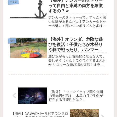
【海外】アンカーのタトゥー
小ネタ
日はその重要なポイントをわかりや
って自由と束縛の両方を象徴
す...
するの？ｗ
アンカーのタトゥーって、すっごく深
い意味があるんだよ！アンカータトゥ
ーの魅力：深いシンボリズムと多様な
デザインを探るアンカータトゥーの歴
史的な背景アンカータトゥーの魅力
は、海洋起源を超えて、幅広いシンボ
【海外】オランダ、危険な遊
海外
ルとして人々の心を掴んできたところ
びを復活！子供たちが木登り
にあ...
や棒で戦ったり、ハンマーで
遊ぶ公園が熱い！
遊び場がもっと冒険的になるなんて、
楽しそうじゃん！ワクワクするよね✨
🌟 リスキーな遊び場の復活！オラン
ダの挑戦 🌟最近、オランダの一部の
地域で、子どもたちが冒険できる「リ
スキーな遊び場」を復活させようとい
う動きが広がっています！🏞️ それ
で...
【海外】「ウィンドケイブ国立公園
の蛍光岩が示す、木星の月で生命が
存在する可能性とは？」
【海外】NASAのパーサビアランスロ