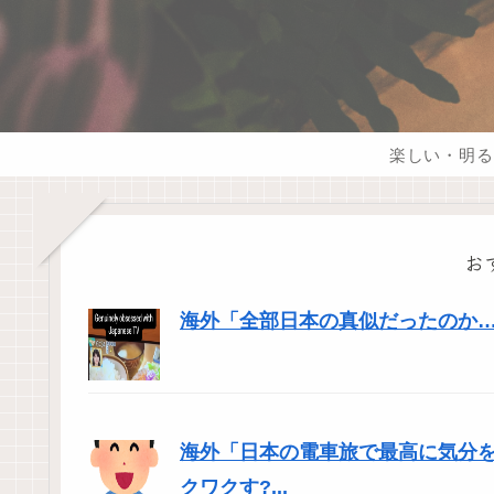
楽しい・明る
お
海外「全部日本の真似だったのか…」
海外「日本の電車旅で最高に気分
クワクす?...