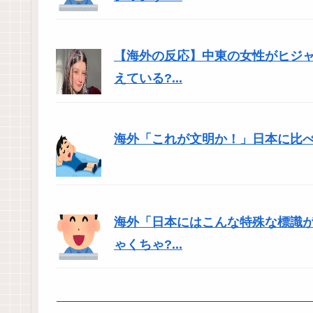
【海外の反応】中東の女性がヒジ
えている?...
海外「これが文明か！」日本に比
海外「日本にはこんな特殊な標識
ゃくちゃ?...