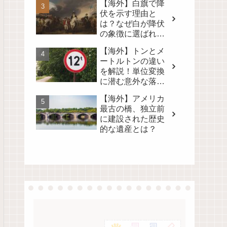
【海外】白旗で降
伏を示す理由と
は？なぜ白が降伏
の象徴に選ばれた
のかを徹底解説！
【海外】トンとメ
ートルトンの違い
を解説！単位変換
に潜む意外な落と
し穴とは？
【海外】アメリカ
最古の橋、独立前
に建設された歴史
的な遺産とは？