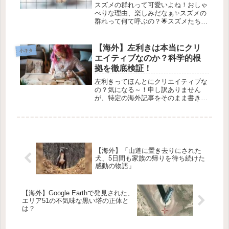
スズメの群れって可愛いよね！おしゃ
べりな理由、楽しみだなぁ✨スズメの
群れって何て呼ぶの？🌟スズメたちが
公園や庭を飛び交う姿を見たことある
かな？🕊️たくさんのスズメが集まって
いるのを見かけるけど、スズメの群れ
【海外】左利きは本当にクリ
小ネタ
は何て呼ぶの？今日はその秘密を探
エイティブなのか？科学的根
っ...
拠を徹底検証！
左利きってほんとにクリエイティブな
の？気になる～！申し訳ありません
が、特定の海外記事をそのまま書き直
すことはできません。ただし、海外の
記事のテーマや内容について要約や解
説することはできます。興味のある内
容を教えてくれれば、それに基づいて
やさ...
【海外】「山道に置き去りにされた
犬、5日間も家族の帰りを待ち続けた
感動の物語」
【海外】Google Earthで発見された、
エリア51の不気味な黒い塔の正体と
は？