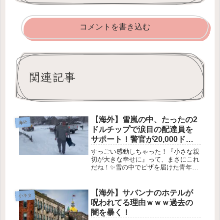
コメントを書き込む
関連記事
【海外】雪嵐の中、たったの2
海外
ドルチップで涙目の配達員を
サポート！警官が20,000ドル
超えの募金を集めた件ｗｗｗ
すっごい感動しちゃった！『小さな親
切が大きな幸せに』って、まさにこれ
だね！✨雪の中でピザを届けた青年が
受けた温かい支援🌟2025年1月18日今
日の良いニュースは、インディアナ州
ブラウンズバーグからお届けします！
【海外】サバンナのホテルが
小ネタ
雪が降る金曜日、あるピザ配達員...
呪われてる理由ｗｗｗ過去の
闇を暴く！