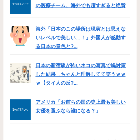
の医療チーム、海外でも凄すぎると絶賛
海外「日本のこの場所は現実とは思えな
いレベルで美しい…！」外国人が感動す
る日本の景色と?...
日本の新宿駅が怖いネコの写真で鳩対策
した結果→ちゃんと理解してて笑うｗｗ
ｗ【タイ人の反?...
アメリカ「お前らの国の史上最も美しい
女優を選ぶなら誰になる？」