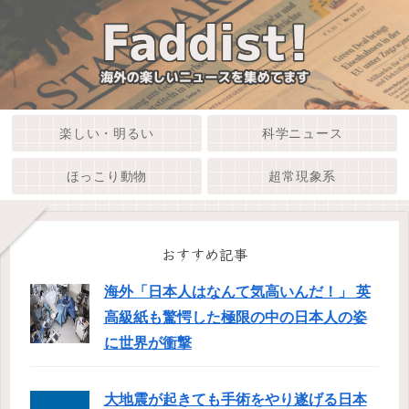
楽しい・明るい
科学ニュース
ほっこり動物
超常現象系
おすすめ記事
海外「日本人はなんて気高いんだ！」 英
高級紙も驚愕した極限の中の日本人の姿
に世界が衝撃
大地震が起きても手術をやり遂げる日本