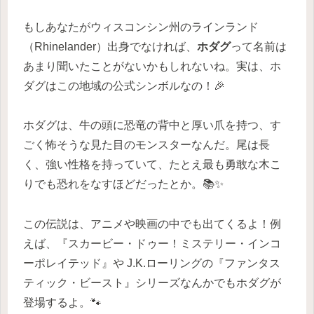
もしあなたがウィスコンシン州のラインランド
（Rhinelander）出身でなければ、
ホダグ
って名前は
あまり聞いたことがないかもしれないね。実は、ホ
ダグはこの地域の公式シンボルなの！🎉
ホダグは、牛の頭に恐竜の背中と厚い爪を持つ、す
ごく怖そうな見た目のモンスターなんだ。尾は長
く、強い性格を持っていて、たとえ最も勇敢な木こ
りでも恐れをなすほどだったとか。📚✨
この伝説は、アニメや映画の中でも出てくるよ！例
えば、『スカービー・ドゥー！ミステリー・インコ
ーポレイテッド』や J.K.ローリングの『ファンタス
ティック・ビースト』シリーズなんかでもホダグが
登場するよ。🐾