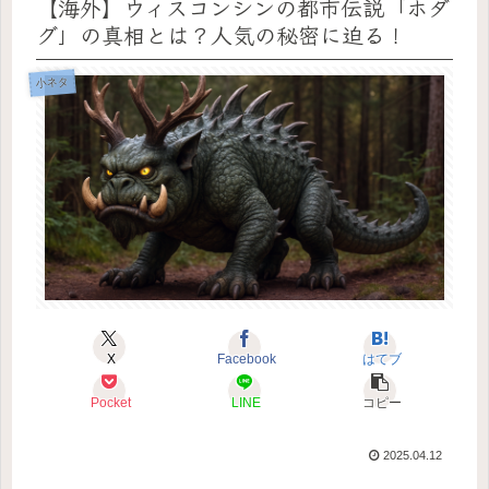
【海外】ウィスコンシンの都市伝説「ホダ
グ」の真相とは？人気の秘密に迫る！
小ネタ
X
Facebook
はてブ
Pocket
LINE
コピー
2025.04.12