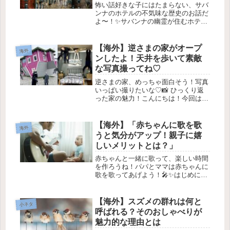
怖い話好きな子にはたまらない、サバ
ンナのホテルの不気味な歴史のお話だ
よ〜！✨サバンナの幽霊が住むホテル
たち 👻サバンナの歴史と魅力サバン
ナは、ジョージア州にある魅力的な海
岸都市で、豊かな歴史と南部のホスピ
【海外】逆さまの家がオープ
海外
タリティが有名なんだけど、特に歴史
ンしたよ！天井を歩いて素敵
的...
な写真撮ってね♡
逆さまの家、めっちゃ面白そう！写真
いっぱい撮りたいな♡📸 ひっくり返
った家の魅力！こんにちは！今回は、
イギリスのブリストルに新しくオープ
ンした、なんとも不思議な観光スポッ
ト「ひっくり返った家」についてお話
【海外】「赤ちゃんに歌を歌
海外
するよ！この家は、全部の家具が
うと気分がアップ！親子に嬉
180...
しいメリットとは？」
赤ちゃんと一緒に歌って、楽しい時間
を作ろうね！パパとママは赤ちゃんに
歌を歌ってあげよう！🎤✨はじめに🌟
みんな、赤ちゃんって歌が大好きって
知ってた？😊でも、パパやママが赤ち
ゃんに歌を歌うことが、実はどれだけ
【海外】スズメの群れは何と
小ネタ
大切なのかってことはあまり知られて
呼ばれる？そのおしゃべりが
い...
魅力的な理由とは