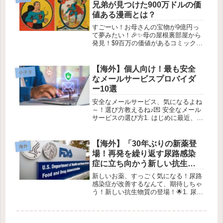
として生まれ変わっているんです！✨
兄弟が見つけた900万ドルの価
これ...
値ある漫画とは？
すごーい！お母さんの宝物が9億円っ
て夢みたい！🎉✨母の屋根裏部屋から
発見！$9百万の価値があるコミック📚
✨2026年1月3日こんにちは、みんな！
今日はちょっとびっくりする話をする
ね。🌟思わぬ発見！北カリフォルニア
【海外】個人向け！最も安全
小ネタ
に住む3人の兄弟が、母親の遺...
なメールサービスプロバイダ
ー10選
安全なメールサービス、気になるよね
～！選び方教えるね♪💌 安全なメール
サービスの選び方1. はじめに最近、ネ
ット上でのプライバシーがすごく大事
だって話題になってるよね。🕵️‍♀️特
に、メールは個人情報がたくさん詰ま
【海外】「30年ぶりの新薬登
海外
ってるから、どのサービスが...
場！再発を繰り返す尿路感染
症に立ち向かう新しい抗生物
質とは？」
新しいお薬、すっごく気になる！尿路
感染症が改善するなんて、期待しちゃ
う！新しい抗生物質の登場！🌟1. 尿路
感染症（UTI）とは？尿路感染症、通
称UTIは、みんなの体にある尿路にバ
イ菌が入り込んでしまうことで起きる