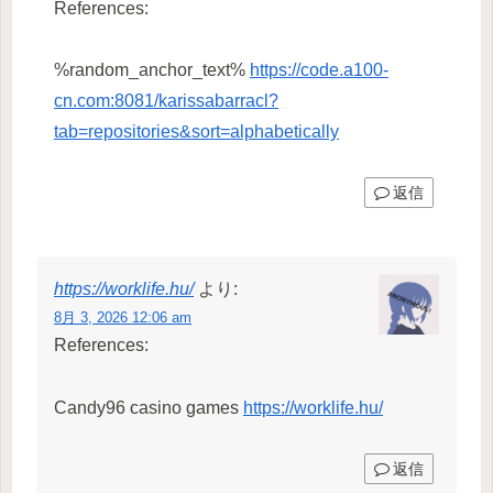
References:
%random_anchor_text%
https://code.a100-
cn.com:8081/karissabarracl?
tab=repositories&sort=alphabetically
返信
https://worklife.hu/
より:
8月 3, 2026 12:06 am
References:
Candy96 casino games
https://worklife.hu/
返信