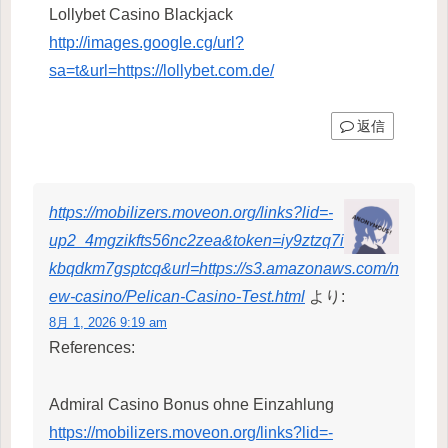
Lollybet Casino Blackjack
http://images.google.cg/url?
sa=t&url=https://lollybet.com.de/
返信
https://mobilizers.moveon.org/links?lid=-
up2_4mgzikfts56nc2zea&token=iy9ztzq7i
kbqdkm7gsptcq&url=https://s3.amazonaws.com/n
ew-casino/Pelican-Casino-Test.html
より:
8月 1, 2026 9:19 am
References:
Admiral Casino Bonus ohne Einzahlung
https://mobilizers.moveon.org/links?lid=-