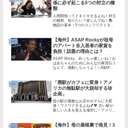
係に必ず起こる5つの対立の種
類
人間関係ってドキドキするよね！対立
の種類、知りたい？楽しんでね！📚
物語の基本！5つのコンフリクトタイ
プ物語が面白くなるためには、コンフ
リクトが必要だよね！コンフリクトが
ないと、どんな物語も魅力に欠ける
【海外】ASAP Rockyが祖母
海外
し、ワクワク感がないもん。この記事
のアパート全入居者の家賃を
では...
負担！話題の理由とは？
ASAP Rocky、めっちゃ優しいね！お
ばあちゃんのためにみんなの家賃払う
なんて、感動しちゃうよ！✨A$AP
Rockyが祖母の建物のテナント全員の
家賃を支援した話🏠✨はじめに最近、
人気ラッパーのA$AP Rocky（エイサ
「廃駅がカフェに変身！アメ
海外
ップ・ロッキー...
リカの無駄駅が大脱却する珍
企画」
昔の駅が素敵なお店やホテルに大変
身！ワクワクするよね💕💖 古い駅が
新しい人生を迎える場所に！アメリカ
の大きな都市では、使われなくなった
古い鉄道駅やデポが、まるで魔法にか
かったように、新しい注目のスポット
【海外】母の屋根裏で発見！3
海外