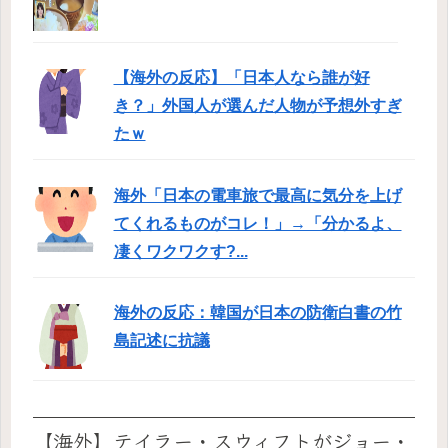
【海外の反応】「日本人なら誰が好
き？」外国人が選んだ人物が予想外すぎ
たｗ
海外「日本の電車旅で最高に気分を上げ
てくれるものがコレ！」→「分かるよ、
凄くワクワクす?...
海外の反応：韓国が日本の防衛白書の竹
島記述に抗議
【海外】テイラー・スウィフトがジョー・