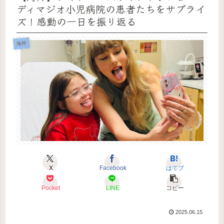
ディマジオ小児病院の患者たちをサプライ
ズ！感動の一日を振り返る
海外
X
Facebook
はてブ
Pocket
LINE
コピー
2025.06.15