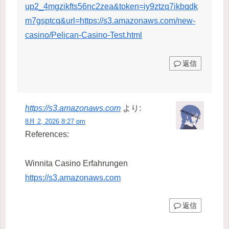
up2_4mgzikfts56nc2zea&token=iy9ztzq7ikbqdk
m7gsptcq&url=https://s3.amazonaws.com/new-
casino/Pelican-Casino-Test.html
返信
https://s3.amazonaws.com
より:
8月 2, 2026 8:27 pm
References:
Winnita Casino Erfahrungen
https://s3.amazonaws.com
返信