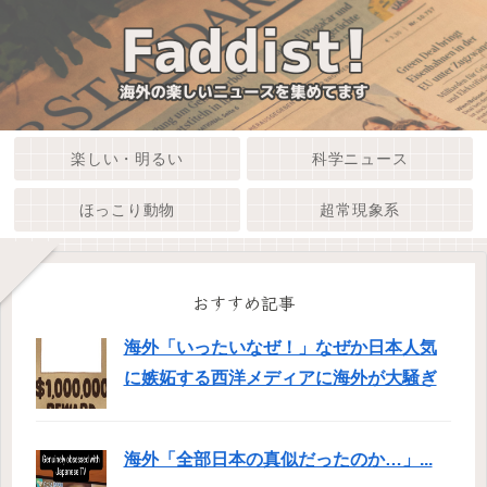
楽しい・明るい
科学ニュース
ほっこり動物
超常現象系
おすすめ記事
海外「いったいなぜ！」なぜか日本人気
に嫉妬する西洋メディアに海外が大騒ぎ
海外「全部日本の真似だったのか…」...