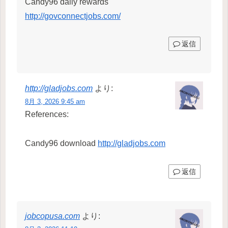
Candy96 daily rewards
http://govconnectjobs.com/
返信
http://gladjobs.com
より:
8月 3, 2026 9:45 am
References:
Candy96 download
http://gladjobs.com
返信
jobcopusa.com
より: