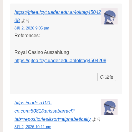
https://gitea.fcyt.uader.edu.ar/lolitag45042
08
より:
8月 2, 2026 9:05 pm
References:
Royal Casino Auszahlung
https://gitea.fcyt.uader.edu.ar/lolitag4504208
返信
https://code.a100-
cn.com:8081/karissabarracl?
tab=repositories&sort=alphabetically
より:
8月 2, 2026 10:11 pm