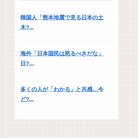
韓国人「熊本地震で見る日本の土
木?...
海外「日本国民は怒るべきだな」
日?...
多くの人が「わかる」と共感…今
ど?...