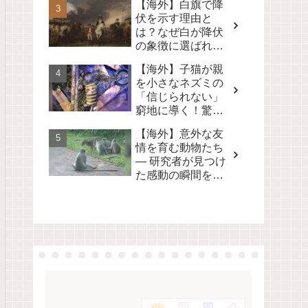
【海外】白旗で降
る！
伏を示す理由と
は？なぜ白が降伏
の象徴に選ばれた
のかを徹底解説！
【海外】子猫が親
を小さなネズミの
「信じられない」
窮地に導く！驚き
の真相とは？
【海外】意外な友
情を育む動物たち
— 研究者が見つけ
た感動の瞬間を映
像に！