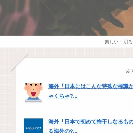
楽しい・明る
お
海外「日本にはこんな特殊な標識
ゃくちゃ?...
海外「日本で初めて梅干しなるも
る海外の?...