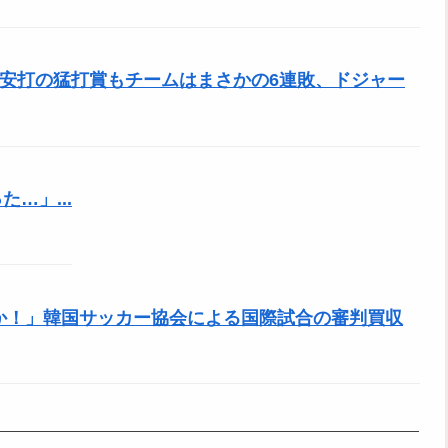
、3安打の猛打賞もチームはまさかの6連敗、ドジャー
…」...
のか！」韓国サッカー協会による国際試合の審判買収