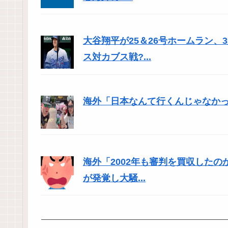
大谷翔平が25＆26号ホームラン
ス対カブス戦?...
海外「日本なんて行くんじゃなかった
海外「2002年も審判を買収した
が発覚し大騒...